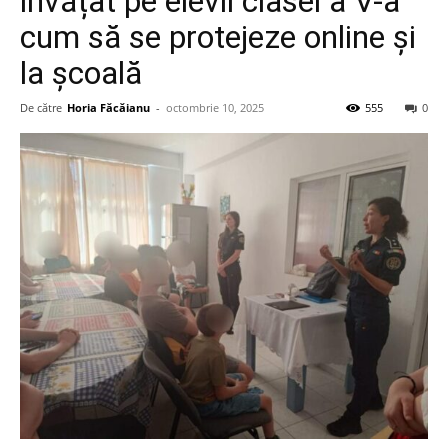
învățat pe elevii clasei a V-a
cum să se protejeze online și
la școală
De către
Horia Făcăianu
-
octombrie 10, 2025
555
0