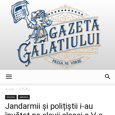
GazetaGalatiului
Acasă
SOCIAL
SOCIAL
ARHIVA
Jandarmii și polițiștii i-au