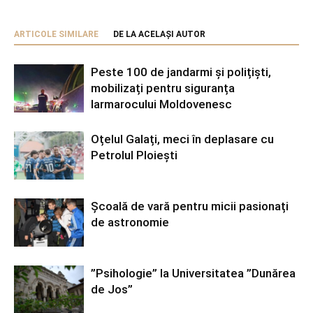
ARTICOLE SIMILARE
DE LA ACELAȘI AUTOR
Peste 100 de jandarmi și polițiști,
mobilizați pentru siguranța
Iarmarocului Moldovenesc
Oțelul Galați, meci în deplasare cu
Petrolul Ploiești
Școală de vară pentru micii pasionați
de astronomie
”Psihologie” la Universitatea ”Dunărea
de Jos”