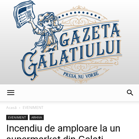
GazetaGalatiului
Acasă
EVENIMENT
EVENIMENT
ARHIVA
Incendiu de amploare la un