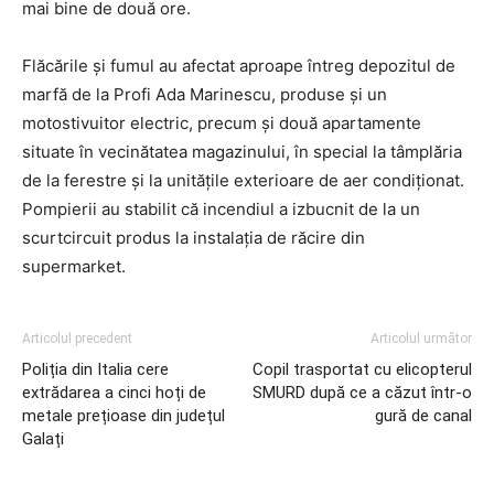
mai bine de două ore.
Flăcările și fumul au afectat aproape întreg depozitul de
marfă de la Profi Ada Marinescu, produse și un
motostivuitor electric, precum și două apartamente
situate în vecinătatea magazinului, în special la tâmplăria
de la ferestre și la unitățile exterioare de aer condiționat.
Pompierii au stabilit că incendiul a izbucnit de la un
scurtcircuit produs la instalația de răcire din
supermarket.
Articolul precedent
Articolul următor
Poliția din Italia cere
Copil trasportat cu elicopterul
extrădarea a cinci hoți de
SMURD după ce a căzut într-o
metale prețioase din județul
gură de canal
Galați