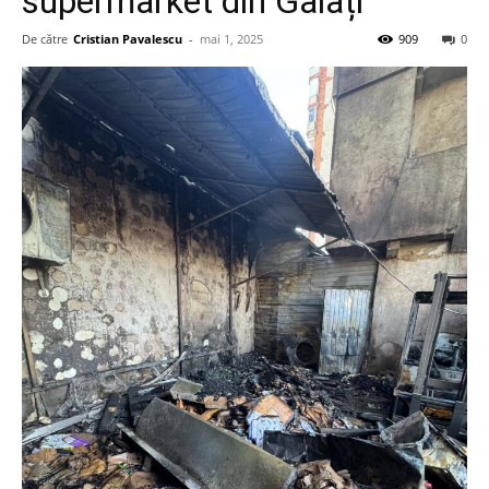
supermarket din Galați
De către
Cristian Pavalescu
-
mai 1, 2025
909
0