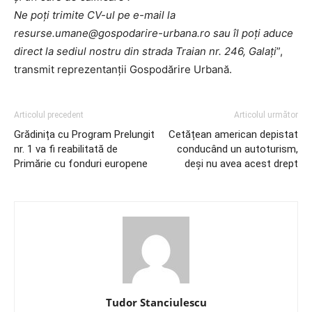
Ne poți trimite CV-ul pe e-mail la
resurse.umane@gospodarire-urbana.ro
sau îl poți aduce
direct la sediul nostru din strada Traian nr. 246, Galați
”,
transmit reprezentanții Gospodărire Urbană.
Articolul precedent
Articolul următor
Grădinița cu Program Prelungit
Cetățean american depistat
nr. 1 va fi reabilitată de
conducând un autoturism,
Primărie cu fonduri europene
deşi nu avea acest drept
Tudor Stanciulescu