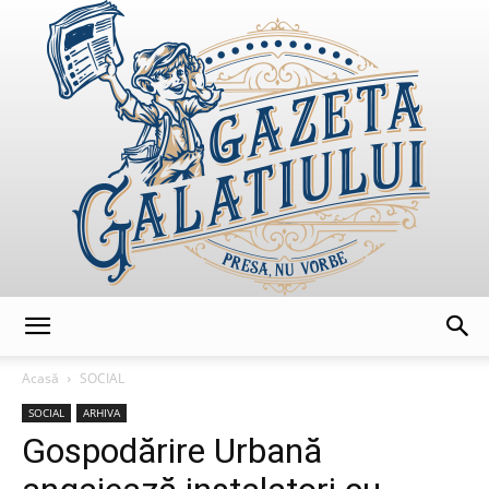
GazetaGalatiului
Acasă
SOCIAL
SOCIAL
ARHIVA
Gospodărire Urbană