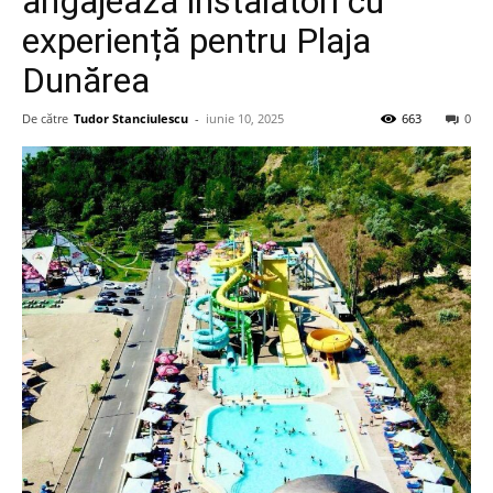
angajează instalatori cu
experiență pentru Plaja
Dunărea
De către
Tudor Stanciulescu
-
iunie 10, 2025
663
0