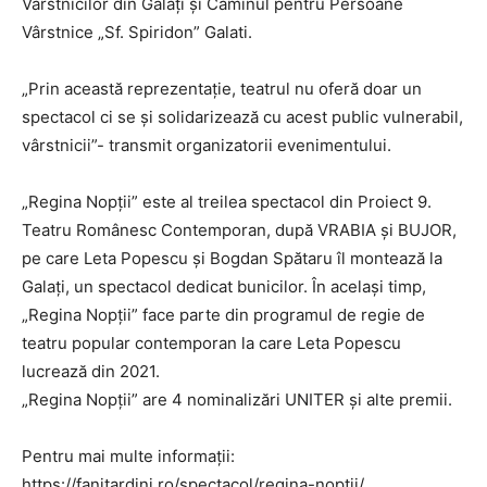
Vârstnicilor din Galați și Căminul pentru Persoane
Vârstnice „Sf. Spiridon” Galati.
„Prin această reprezentație, teatrul nu oferă doar un
spectacol ci se și solidarizează cu acest public vulnerabil,
vârstnicii”- transmit organizatorii evenimentului.
„Regina Nopții” este al treilea spectacol din Proiect 9.
Teatru Românesc Contemporan, după VRABIA și BUJOR,
pe care Leta Popescu și Bogdan Spătaru îl montează la
Galați, un spectacol dedicat bunicilor. În același timp,
„Regina Nopții” face parte din programul de regie de
teatru popular contemporan la care Leta Popescu
lucrează din 2021.
„Regina Nopții” are 4 nominalizări UNITER și alte premii.
Pentru mai multe informații:
https://fanitardini.ro/spectacol/regina-noptii/