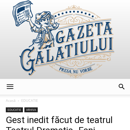
GazetaGalatiului
Acasă
EDUCATIE
EDUCATIE
ARHIVA
Gest inedit făcut de teatrul