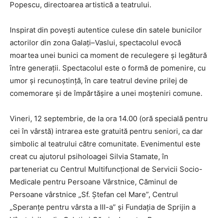
Popescu, directoarea artistică a teatrului.
Inspirat din povești autentice culese din satele bunicilor
actorilor din zona Galați–Vaslui, spectacolul evocă
moartea unei bunici ca moment de reculegere și legătură
între generații. Spectacolul este o formă de pomenire, cu
umor și recunoștință, în care teatrul devine prilej de
comemorare și de împărtășire a unei moșteniri comune.
Vineri, 12 septembrie, de la ora 14.00 (oră specială pentru
cei în vârstă) intrarea este gratuită pentru seniori, ca dar
simbolic al teatrului către comunitate. Evenimentul este
creat cu ajutorul psiholoagei Silvia Stamate, în
parteneriat cu Centrul Multifuncțional de Servicii Socio-
Medicale pentru Persoane Vârstnice, Căminul de
Persoane vârstnice „Sf. Ștefan cel Mare”, Centrul
„Speranțe pentru vârsta a III-a” și Fundația de Sprijin a