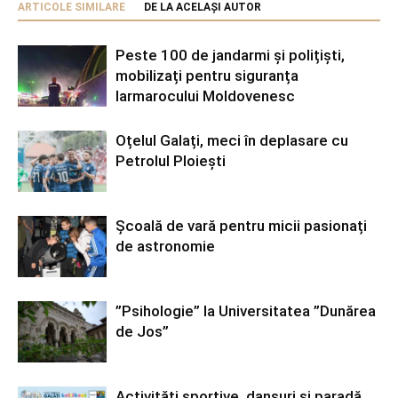
ARTICOLE SIMILARE
DE LA ACELAȘI AUTOR
Peste 100 de jandarmi și polițiști,
mobilizați pentru siguranța
Iarmarocului Moldovenesc
Oțelul Galați, meci în deplasare cu
Petrolul Ploiești
Școală de vară pentru micii pasionați
de astronomie
”Psihologie” la Universitatea ”Dunărea
de Jos”
Activități sportive, dansuri și paradă