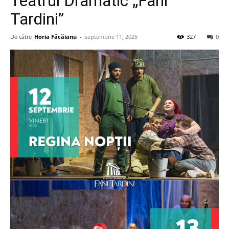
Teatrul Dramatic „Fani
Tardini”
De către
Horia Făcăianu
-
septembrie 11, 2025
327
0