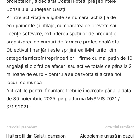
proiectelor”, a declarat Costel Fotea, președintele
Consiliului Județean Galați.
Printre activitățile eligibile se numără: achiziția de
echipamente și utilaje, cumpărarea de brevete sau
licențe software, extinderea spațiilor de producție,
organizarea de cursuri de formare profesională etc.
Obiectivul finanțării este sprijinirea IMM-urilor din
categoria microîntreprinderilor – firme cu mai puțin de 10
angajați și o cifră de afaceri sau active totale de până la 2
milioane de euro – pentru a se dezvolta și a crea noi
locuri de muncă.
Aplicațiile pentru finanțare trebuie încărcate până la data
de 30 noiembrie 2025, pe platforma MySMIS 2021 /
SMIS2021+.
Articolul precedent
Articolul următor
Halterofil din Galați, campion
Alcoolemie uriașă în cazul