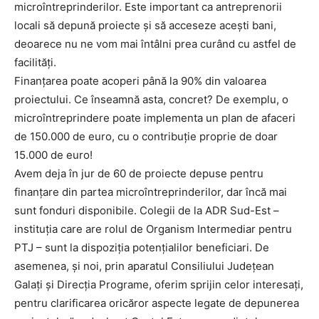
microîntreprinderilor. Este important ca antreprenorii
locali să depună proiecte și să acceseze acești bani,
deoarece nu ne vom mai întâlni prea curând cu astfel de
facilități.
Finanțarea poate acoperi până la 90% din valoarea
proiectului. Ce înseamnă asta, concret? De exemplu, o
microîntreprindere poate implementa un plan de afaceri
de 150.000 de euro, cu o contribuție proprie de doar
15.000 de euro!
Avem deja în jur de 60 de proiecte depuse pentru
finanțare din partea microîntreprinderilor, dar încă mai
sunt fonduri disponibile. Colegii de la ADR Sud-Est –
instituția care are rolul de Organism Intermediar pentru
PTJ – sunt la dispoziția potențialilor beneficiari. De
asemenea, și noi, prin aparatul Consiliului Județean
Galați și Direcția Programe, oferim sprijin celor interesați,
pentru clarificarea oricăror aspecte legate de depunerea