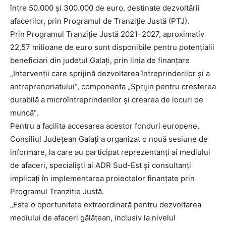
între 50.000 și 300.000 de euro, destinate dezvoltării
afacerilor, prin Programul de Tranziție Justă (PTJ).
Prin Programul Tranziție Justă 2021–2027, aproximativ
22,57 milioane de euro sunt disponibile pentru potențialii
beneficiari din județul Galați, prin linia de finanțare
„Intervenții care sprijină dezvoltarea întreprinderilor și a
antreprenoriatului”, componenta „Sprijin pentru creșterea
durabilă a microîntreprinderilor și crearea de locuri de
muncă”.
Pentru a facilita accesarea acestor fonduri europene,
Consiliul Județean Galați a organizat o nouă sesiune de
informare, la care au participat reprezentanți ai mediului
de afaceri, specialiști ai ADR Sud-Est și consultanți
implicați în implementarea proiectelor finanțate prin
Programul Tranziție Justă.
„Este o oportunitate extraordinară pentru dezvoltarea
mediului de afaceri gălățean, inclusiv la nivelul