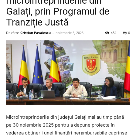
microîntreprinderile din
Galați, prin Programul de
Tranziție Justă
De către
Cristian Pavalescu
-
noiembrie 5, 2025
454
0
Microîntreprinderile din județul Galați mai au timp până
pe 30 noiembrie 2025 pentru a depune proiecte în
vederea obținerii unei finanțări nerambursabile cuprinse