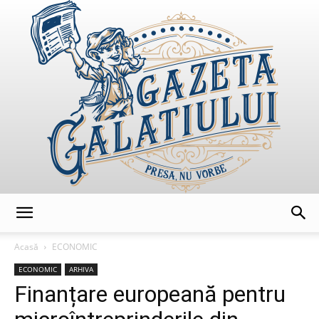
GazetaGalatiului
Acasă
ECONOMIC
ECONOMIC
ARHIVA
Finanțare europeană pentru