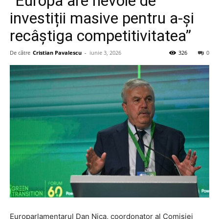
”Europa are nevoie de
investiții masive pentru a-și
recâștiga competitivitatea”
De către
Cristian Pavalescu
-
iunie 3, 2026
326
0
Europarlamentarul Dan Nica, coordonator al Comisiei