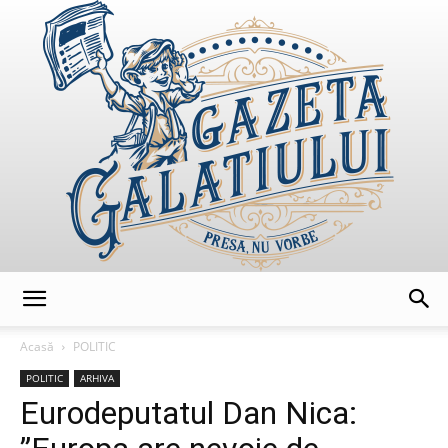
GazetaGalatiului
Acasă
POLITIC
POLITIC
ARHIVA
Eurodeputatul Dan Nica: