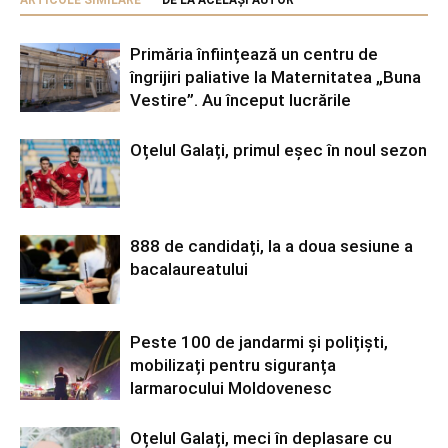
ARTICOLE SIMILARE
DE LA ACELAȘI AUTOR
Primăria înființează un centru de
îngrijiri paliative la Maternitatea „Buna
Vestire”. Au început lucrările
Oțelul Galați, primul eșec în noul sezon
888 de candidați, la a doua sesiune a
bacalaureatului
Peste 100 de jandarmi și polițiști,
mobilizați pentru siguranța
Iarmarocului Moldovenesc
Oțelul Galați, meci în deplasare cu