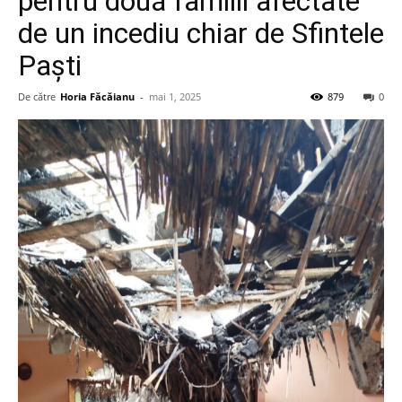
pentru două familii afectate
de un incediu chiar de Sfintele
Paști
De către
Horia Făcăianu
-
mai 1, 2025
879
0