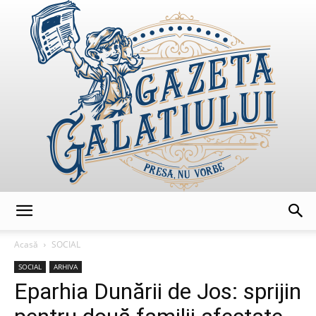
GazetaGalatiului
Acasă
SOCIAL
SOCIAL
ARHIVA
Eparhia Dunării de Jos: sprijin