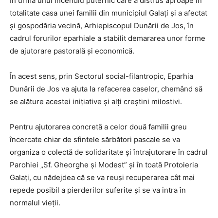
În urma unui incendiu puternic care a distrus aproape în
totalitate casa unei familii din municipiul Galaţi şi a afectat
şi gospodăria vecină, Arhiepiscopul Dunării de Jos, în
cadrul forurilor eparhiale a stabilit demararea unor forme
de ajutorare pastorală şi economică.
În acest sens, prin Sectorul social-filantropic, Eparhia
Dunării de Jos va ajuta la refacerea caselor, chemând să
se alăture acestei inițiative şi alți creștini milostivi.
Pentru ajutorarea concretă a celor două familii greu
încercate chiar de sfintele sărbători pascale se va
organiza o colectă de solidaritate şi întrajutorare în cadrul
Parohiei „Sf. Gheorghe şi Modest” şi în toată Protoieria
Galați, cu nădejdea că se va reuşi recuperarea cât mai
repede posibil a pierderilor suferite şi se va intra în
normalul vieţii.