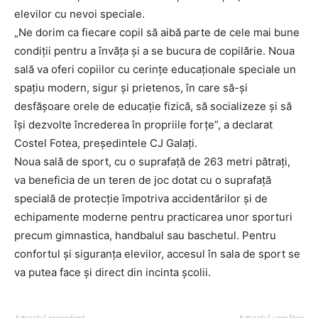
elevilor cu nevoi speciale.
„Ne dorim ca fiecare copil să aibă parte de cele mai bune
condiții pentru a învăța și a se bucura de copilărie. Noua
sală va oferi copiilor cu cerințe educaționale speciale un
spațiu modern, sigur și prietenos, în care să-și
desfășoare orele de educație fizică, să socializeze și să
își dezvolte încrederea în propriile forțe”, a declarat
Costel Fotea, președintele CJ Galați.
Noua sală de sport, cu o suprafață de 263 metri pătrați,
va beneficia de un teren de joc dotat cu o suprafață
specială de protecție împotriva accidentărilor și de
echipamente moderne pentru practicarea unor sporturi
precum gimnastica, handbalul sau baschetul. Pentru
confortul și siguranța elevilor, accesul în sala de sport se
va putea face și direct din incinta școlii.