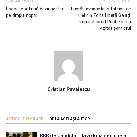
Articolul precedent
Articolul următor
Ecosal continuă dezinsecția
Lucrări avansate la fabrica de
pe timpul nopții
ulei din Zona Liberă Galați.
Primarul Ionuț Pucheanu a
vizitat șantierul
Cristian Pavalescu
ARTICOLE SIMILARE
DE LA ACELAȘI AUTOR
888 de candidați, la a doua sesiune a