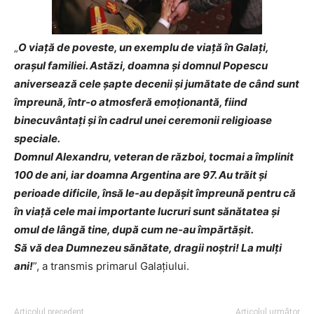
„
O viață de poveste, un exemplu de viață în Galați,
orașul familiei. Astăzi, doamna și domnul Popescu
aniversează cele șapte decenii și jumătate de când sunt
împreună, într-o atmosferă emoționantă, fiind
binecuvântați și în cadrul unei ceremonii religioase
speciale.
Domnul Alexandru, veteran de război, tocmai a împlinit
100 de ani, iar doamna Argentina are 97. Au trăit și
perioade dificile, însă le-au depășit împreună pentru că
în viață cele mai importante lucruri sunt sănătatea și
omul de lângă tine, după cum ne-au împărtășit.
Să vă dea Dumnezeu sănătate, dragii noștri! La mulți
ani!
”, a transmis primarul Galațiului.
Articolul precedent
Articolul următor