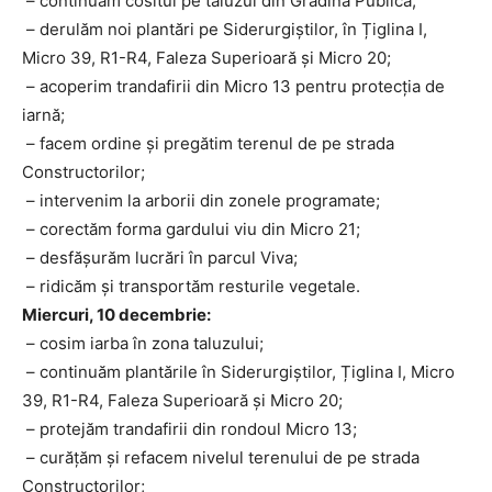
– continuăm cositul pe taluzul din Grădina Publică;
– derulăm noi plantări pe Siderurgiștilor, în Țiglina I,
Micro 39, R1-R4, Faleza Superioară și Micro 20;
– acoperim trandafirii din Micro 13 pentru protecția de
iarnă;
– facem ordine și pregătim terenul de pe strada
Constructorilor;
– intervenim la arborii din zonele programate;
– corectăm forma gardului viu din Micro 21;
– desfășurăm lucrări în parcul Viva;
– ridicăm și transportăm resturile vegetale.
Miercuri, 10 decembrie:
– cosim iarba în zona taluzului;
– continuăm plantările în Siderurgiștilor, Țiglina I, Micro
39, R1-R4, Faleza Superioară și Micro 20;
– protejăm trandafirii din rondoul Micro 13;
– curățăm și refacem nivelul terenului de pe strada
Constructorilor;