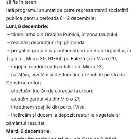
să fie în teren.
Iată programul anunțat de către reprezentanții societății
publice pentru perioada 8-12 decembrie:
Luni, 8 decembrie:
– tăiem iarba din Grădina Publică, în zona taluzului;
– realizăm decorațiuni tip ghirlandă;
– pregătim gropile și plantăm arbori pe Siderurgiștilor, în
Țiglina I, Micro 39, R1-R4, pe Faleză și în Micro 20;
– îngrijim rondoul cu trandafiri din Micro 13;
– curățăm, nivelăm și desfundăm terenul de pe strada
Constructorilor;
– efectuăm lucrări de corecție la arbori;
– ajustăm gardul viu din Micro 21;
– întreținem spațiile din parcul Viva;
– încărcăm și ducem la depozit resturile vegetale și
pământul rezultat.
Marți, 9 decembrie: