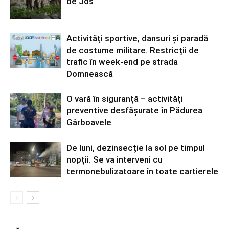
de Jos”
Activități sportive, dansuri și paradă
de costume militare. Restricții de
trafic în week-end pe strada
Domnească
O vară în siguranță – activități
preventive desfășurate în Pădurea
Gârboavele
De luni, dezinsecție la sol pe timpul
nopții. Se va interveni cu
termonebulizatoare în toate cartierele