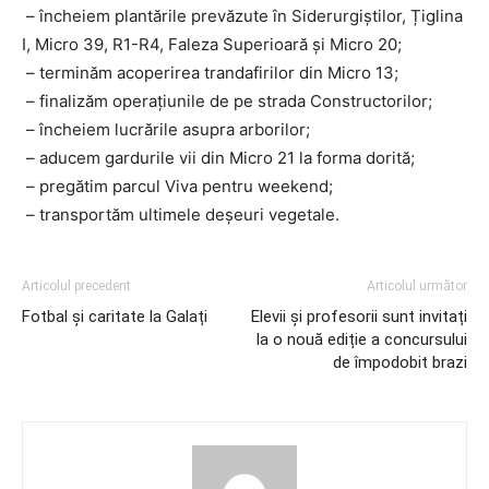
– încheiem plantările prevăzute în Siderurgiștilor, Țiglina
I, Micro 39, R1-R4, Faleza Superioară și Micro 20;
– terminăm acoperirea trandafirilor din Micro 13;
– finalizăm operațiunile de pe strada Constructorilor;
– încheiem lucrările asupra arborilor;
– aducem gardurile vii din Micro 21 la forma dorită;
– pregătim parcul Viva pentru weekend;
– transportăm ultimele deșeuri vegetale.
Articolul precedent
Articolul următor
Fotbal și caritate la Galați
Elevii și profesorii sunt invitați
la o nouă ediție a concursului
de împodobit brazi