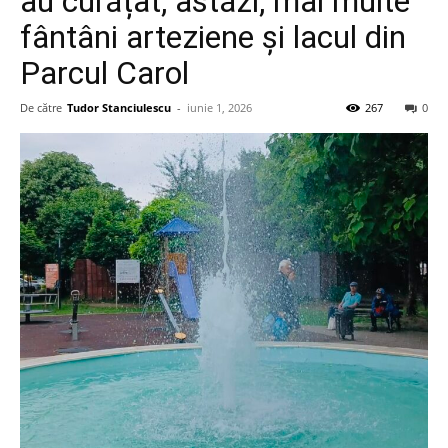
au curățat, astăzi, mai multe
fântâni arteziene și lacul din
Parcul Carol
De către
Tudor Stanciulescu
-
iunie 1, 2026
267
0