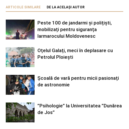
ARTICOLE SIMILARE
DE LA ACELAȘI AUTOR
Peste 100 de jandarmi și polițiști,
mobilizați pentru siguranța
Iarmarocului Moldovenesc
Oțelul Galați, meci în deplasare cu
Petrolul Ploiești
Școală de vară pentru micii pasionați
de astronomie
”Psihologie” la Universitatea ”Dunărea
de Jos”