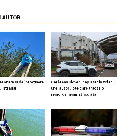
I AUTOR
asonare și de întreținere
Cetățean sloven, depistat la volanul
ui stradal
unei autorulote care tracta o
remorcă neînmatriculată