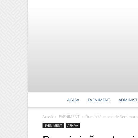
ACASA
EVENIMENT
ADMINIST
Acasă
EVENIMENT
Duminică este zi de Semimaraton
EVENIMENT
ARHIVA