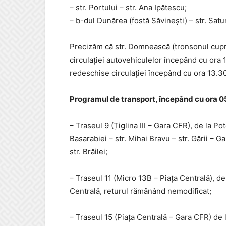
– str. Portului – str. Ana Ipătescu;
– b-dul Dunărea (fostă Săvinești) – str. Satu
Precizăm că str. Domnească (tronsonul cuprins 
circulației autovehiculelor începând cu ora 1
redeschise circulației începând cu ora 13.30
Programul de transport, începând cu ora 0
– Traseul 9 (Țiglina III – Gara CFR), de la Pot
Basarabiei – str. Mihai Bravu – str. Gării – G
str. Brăilei;
– Traseul 11 (Micro 13B – Piața Centrală), de 
Centrală, returul rămânând nemodificat;
– Traseul 15 (Piața Centrală – Gara CFR) de l