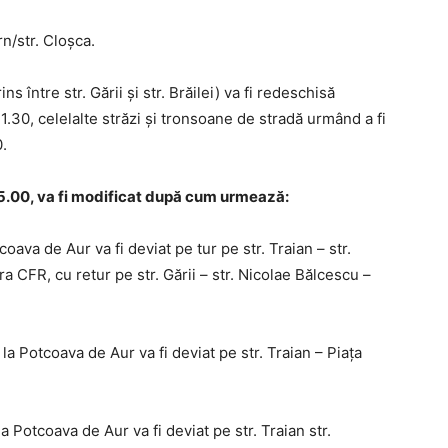
rn/str. Cloșca.
între str. Gării și str. Brăilei) va fi redeschisă
1.30, celelalte străzi și tronsoane de stradă urmând a fi
.
5.00, va fi modificat după cum urmează:
coava de Aur va fi deviat pe tur pe str. Traian – str.
ara CFR, cu retur pe str. Gării – str. Nicolae Bălcescu –
la Potcoava de Aur va fi deviat pe str. Traian – Piața
a Potcoava de Aur va fi deviat pe str. Traian str.