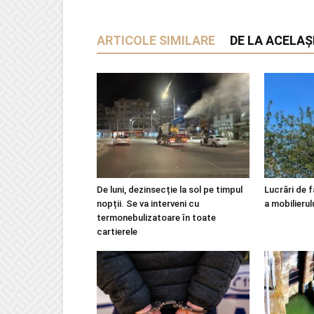
ARTICOLE SIMILARE
DE LA ACELAȘ
De luni, dezinsecție la sol pe timpul
Lucrări de f
nopții. Se va interveni cu
a mobilierul
termonebulizatoare în toate
cartierele