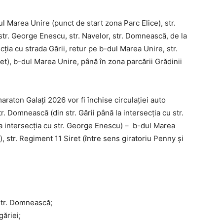
l Marea Unire (punct de start zona Parc Elice), str.
u str. George Enescu, str. Navelor, str. Domnească, de la
cția cu strada Gării, retur pe b-dul Marea Unire, str.
t), b-dul Marea Unire, până în zona parcării Grădinii
aton Galați 2026 vor fi închise circulației auto
r. Domnească (din str. Gării până la intersecția cu str.
 la intersecția cu str. George Enescu) – b-dul Marea
, str. Regiment 11 Siret (între sens giratoriu Penny și
– str. Domnească;
găriei;