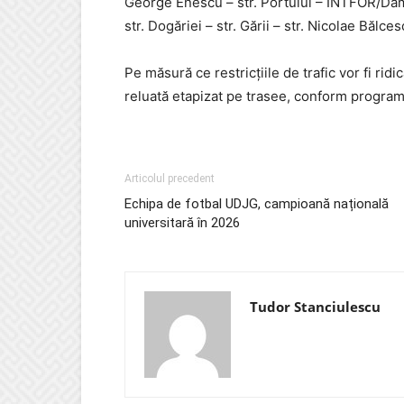
George Enescu – str. Portului – INTFOR/Dam
str. Dogăriei – str. Gării – str. Nicolae Bălcesc
Pe măsură ce restricțiile de trafic vor fi ridi
reluată etapizat pe trasee, conform program
Articolul precedent
Echipa de fotbal UDJG, campioană națională
universitară în 2026
Tudor Stanciulescu