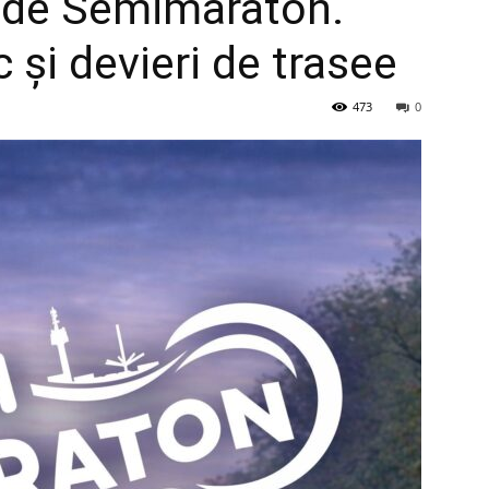
i de Semimaraton.
ic și devieri de trasee
473
0