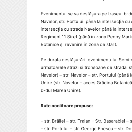
Evenimentul se va desfășura pe traseul b-du
Navelor, str. Portului, până la intersecția c
intersecția cu strada Navelor până la interse
Regiment 11 Siret (până în zona Penny Marke
Botanice și revenire în zona de start.
Pe durata desfășurării evenimentului Semimar
următoarele străzi și tronsoane de stradă: st
Navelor) – str. Navelor – str. Portului (până
Unire (str. Navelor – acces Grădina Botanică)
b-dul Marea Unire).
Rute ocolitoare propuse:
– str. Brăilei – str. Traian – Str. Basarabiei 
– str. Portului – str. George Enescu – str. Do