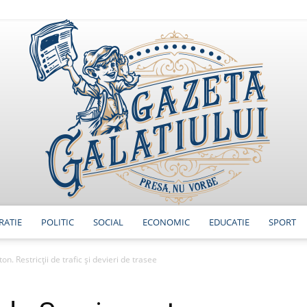
RATIE
POLITIC
SOCIAL
ECONOMIC
EDUCATIE
SPORT
GazetaGalatiului
. Restricții de trafic și devieri de trasee