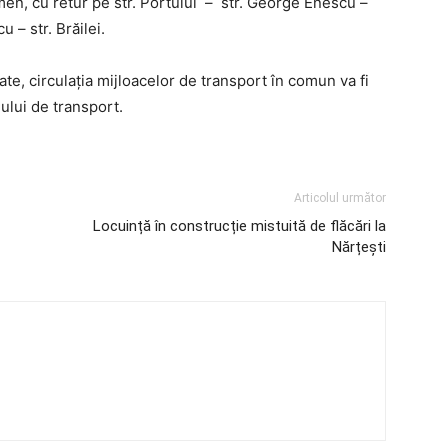
en, cu retur pe str. Portului – str. George Enescu –
u – str. Brăilei.
cate, circulația mijloacelor de transport în comun va fi
ului de transport.
Articolul următor
Locuință în construcție mistuită de flăcări la
Nărțești