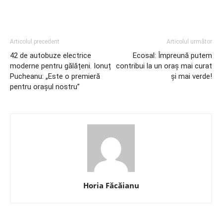
Articolul precedent
Articolul următor
42 de autobuze electrice
Ecosal: Împreună putem
moderne pentru gălățeni. Ionuț
contribui la un oraș mai curat
Pucheanu: „Este o premieră
și mai verde!
pentru orașul nostru”
Horia Făcăianu