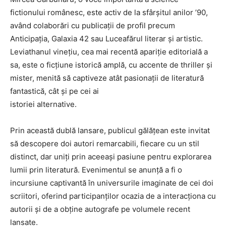
fictionului românesc, este activ de la sfârșitul anilor ’90,
având colaborări cu publicații de profil precum
Anticipația, Galaxia 42 sau Luceafărul literar și artistic.
Leviathanul vinețiu, cea mai recentă apariție editorială a
sa, este o ficțiune istorică amplă, cu accente de thriller și
mister, menită să captiveze atât pasionații de literatură
fantastică, cât și pe cei ai
istoriei alternative.
Prin această dublă lansare, publicul gălățean este invitat
să descopere doi autori remarcabili, fiecare cu un stil
distinct, dar uniți prin aceeași pasiune pentru explorarea
lumii prin literatură. Evenimentul se anunță a fi o
incursiune captivantă în universurile imaginate de cei doi
scriitori, oferind participanților ocazia de a interacționa cu
autorii și de a obține autografe pe volumele recent
lansate.