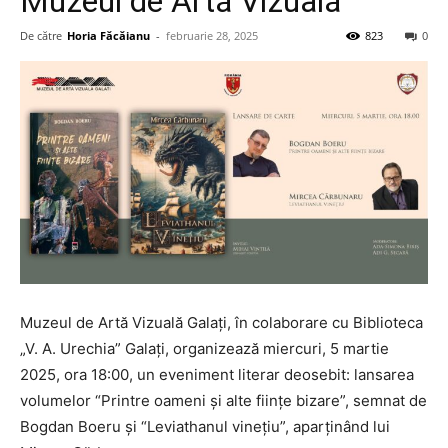
Muzeul de Artă Vizuală
De către
Horia Făcăianu
-
februarie 28, 2025
823
0
Muzeul de Artă Vizuală Galați, în colaborare cu Biblioteca
„V. A. Urechia” Galați, organizează miercuri, 5 martie
2025, ora 18:00, un eveniment literar deosebit: lansarea
volumelor “Printre oameni și alte ființe bizare”, semnat de
Bogdan Boeru și “Leviathanul vinețiu”, aparținând lui