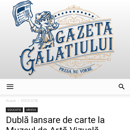
GazetaGalatiului
Acasă
EDUCATIE
EDUCATIE
ARHIVA
Dublă lansare de carte la