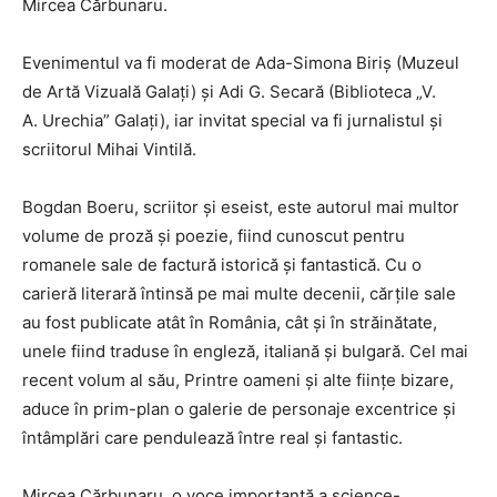
Mircea Cărbunaru.
Evenimentul va fi moderat de Ada-Simona Biriş (Muzeul
de Artă Vizuală Galați) și Adi G. Secară (Biblioteca „V.
A. Urechia” Galați), iar invitat special va fi jurnalistul și
scriitorul Mihai Vintilă.
Bogdan Boeru, scriitor și eseist, este autorul mai multor
volume de proză și poezie, fiind cunoscut pentru
romanele sale de factură istorică și fantastică. Cu o
carieră literară întinsă pe mai multe decenii, cărțile sale
au fost publicate atât în România, cât și în străinătate,
unele fiind traduse în engleză, italiană și bulgară. Cel mai
recent volum al său, Printre oameni și alte ființe bizare,
aduce în prim-plan o galerie de personaje excentrice și
întâmplări care pendulează între real și fantastic.
Mircea Cărbunaru, o voce importantă a science-