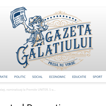
RATIE
POLITIC
SOCIAL
ECONOMIC
EDUCATIE
SPORT
GazetaGalatiului
lați, nominalizați la Premiile UNITER. S-a...