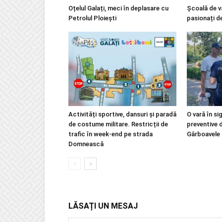
Oțelul Galați, meci în deplasare cu
Școală de v
Petrolul Ploiești
pasionați d
Activități sportive, dansuri și paradă
O vară în si
de costume militare. Restricții de
preventive 
trafic în week-end pe strada
Gârboavele
Domnească
LĂSAȚI UN MESAJ