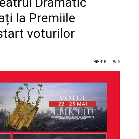
 Teatrul Dramatic
ați la Premiile
tart voturilor
419
0