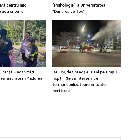
ară pentru micii
”Psihologie” la Universitatea
e astronomie
”Dunărea de Jos”
guranță – activități
De luni, dezinsecție la sol pe timpul
desfășurate în Pădurea
nopții. Se va interveni cu
termonebulizatoare în toate
cartierele