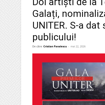
Doi artiști de la
Galați, nominaliz
UNITER. S-a dat s
publicului!
De către
Cristian Pavalescu
-
mai 22, 2026