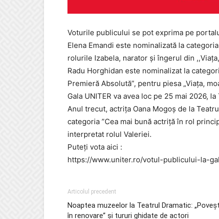
Voturile publicului se pot exprima pe porta
Elena Emandi este nominalizată la categoria
rolurile Izabela, narator și îngerul din ,,Via
Radu Horghidan este nominalizat la catego
Premieră Absolută”, pentru piesa „Viața, mo
Gala UNITER va avea loc pe 25 mai 2026, la 
Anul trecut, actrița Oana Mogoș de la Teatru
categoria ”Cea mai bună actriță în rol princip
interpretat rolul Valeriei.
Puteți vota aici :
https://www.uniter.ro/votul-publicului-la-g
Articolul precedent
Noaptea muzeelor la Teatrul Dramatic: „Poveșt
în renovare” și tururi ghidate de actori