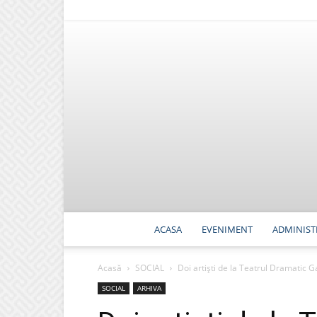
ACASA
EVENIMENT
ADMINIST
Acasă
SOCIAL
Doi artiști de la Teatrul Dramatic Ga
SOCIAL
ARHIVA