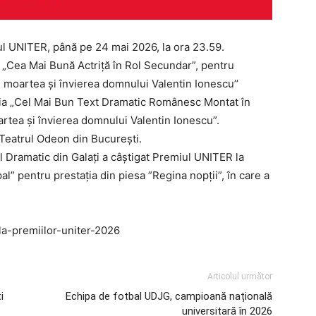
lul UNITER, până pe 24 mai 2026, la ora 23.59.
 „Cea Mai Bună Actriță în Rol Secundar”, pentru
ța, moartea și învierea domnului Valentin Ionescu’’
ria „Cel Mai Bun Text Dramatic Românesc Montat în
artea și învierea domnului Valentin Ionescu”.
Teatrul Odeon din București.
l Dramatic din Galați a câștigat Premiul UNITER la
al” pentru prestația din piesa ”Regina nopții”, în care a
ala-premiilor-uniter-2026
Articolul următor
i
Echipa de fotbal UDJG, campioană națională
universitară în 2026