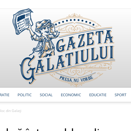
RATIE
POLITIC
SOCIAL
ECONOMIC
EDUCATIE
SPORT
GazetaGalatiului
oc din Galați