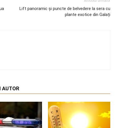
Articolul următor
iua
Lift panoramic și puncte de belvedere la sera cu
plante exotice din Galați
I AUTOR