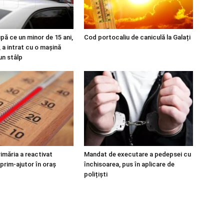
upă ce un minor de 15 ani,
Cod portocaliu de caniculă la Galați
 a intrat cu o mașină
un stâlp
imăria a reactivat
Mandat de executare a pedepsei cu
prim-ajutor în oraș
închisoarea, pus în aplicare de
polițiști