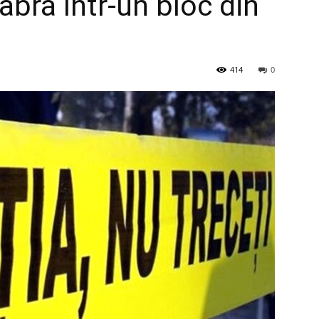
bră într-un bloc din
414
0