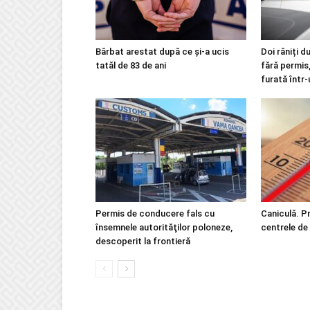
Bărbat arestat după ce și-a ucis
Doi răniți d
tatăl de 83 de ani
fără permis,
furată într-
Permis de conducere fals cu
Caniculă. Pr
însemnele autorităţilor poloneze,
centrele de 
descoperit la frontieră