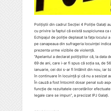
Polițiștii din cadrul Secției 4 Poliție Galați 
cu privire la faptul că există suspiciunea ca
Echipajul de poliție deplasat la fața locului 
pe canapeaua din sufrageria locuinței indica
prezenta urme vizibile de violență.
”Apelantul a declarat polițiștilor că, la data 
69 de ani, care i-ar fi spus că soția sa, de 56
ianuarie, cei doi s-ar fi întâlnit din nou, iar
în continuare în locuință și că nu a sesizat 
În cauză a fost întocmit dosar penal sub aspec
funcție de rezultatele cercetărilor efectuate
legale care se impun”, a precizat IPJ Galați.