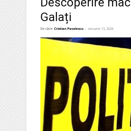
Descoperire maca
Galați
De către
Cristian Pavalescu
-
ianuarie 13, 2026