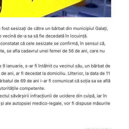
au fost sesizați de către un bărbat din municipiul Galați,
 o vecină de-a sa să fie decedată în locuință.
a constatat că cele sesizate se confirmă, în sensul că,
te, se afla cadavrul unei femei de 56 de ani, care nu
de 9 ianuarie, s-ar fi întâlnit cu vecinul său, un bărbat de
 de ani, ar fi decedat la domiciliu. Ulterior, la data de 11
 bărbatul de 69 de ani i-ar fi comunicat că soția sa se află
autoritățile competente.
tul săvârșirii infracțiunii de ucidere din culpă, iar în
 și ale autopsiei medico-legale, vor fi dispuse măsurile