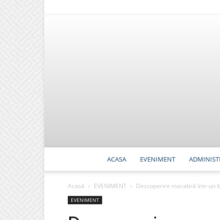
ACASA
EVENIMENT
ADMINIST
Acasă
EVENIMENT
Descoperire macabră într-un bl
EVENIMENT