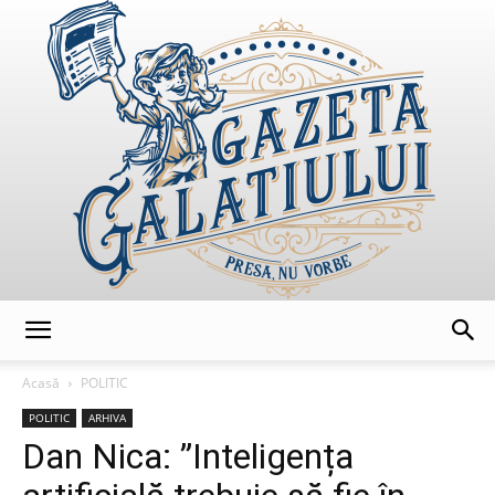
GazetaGalatiului
Acasă
POLITIC
POLITIC
ARHIVA
Dan Nica: ”Inteligența