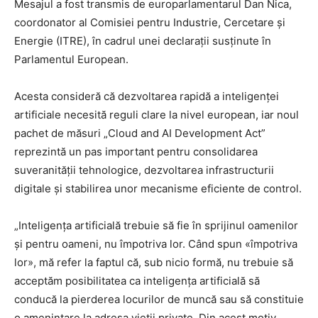
Mesajul a fost transmis de europarlamentarul Dan Nica,
coordonator al Comisiei pentru Industrie, Cercetare și
Energie (ITRE), în cadrul unei declarații susținute în
Parlamentul European.
Acesta consideră că dezvoltarea rapidă a inteligenței
artificiale necesită reguli clare la nivel european, iar noul
pachet de măsuri „Cloud and AI Development Act”
reprezintă un pas important pentru consolidarea
suveranității tehnologice, dezvoltarea infrastructurii
digitale și stabilirea unor mecanisme eficiente de control.
„Inteligența artificială trebuie să fie în sprijinul oamenilor
și pentru oameni, nu împotriva lor. Când spun «împotriva
lor», mă refer la faptul că, sub nicio formă, nu trebuie să
acceptăm posibilitatea ca inteligența artificială să
conducă la pierderea locurilor de muncă sau să constituie
o amenințare la adresa vieții private. Din acest motiv,