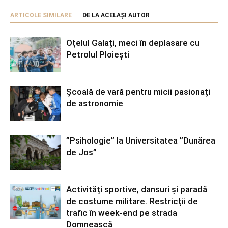
ARTICOLE SIMILARE
DE LA ACELAȘI AUTOR
Oțelul Galați, meci în deplasare cu
Petrolul Ploiești
Școală de vară pentru micii pasionați
de astronomie
”Psihologie” la Universitatea ”Dunărea
de Jos”
Activități sportive, dansuri și paradă
de costume militare. Restricții de
trafic în week-end pe strada
Domnească