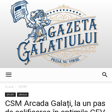
GazetaGalatiului
Acasă
SPORT
SPORT
ARHIVA
CSM Arcada Galați, la un pas