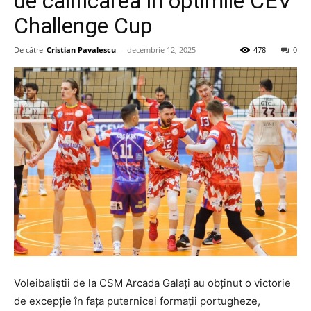
de calificarea în optimile CEV
Challenge Cup
De către
Cristian Pavalescu
-
decembrie 12, 2025
478
0
Voleibaliștii de la CSM Arcada Galați au obținut o victorie
de excepție în fața puternicei formații portugheze,