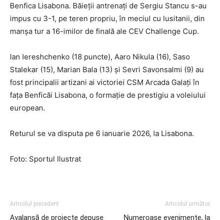
Benfica Lisabona. Băieții antrenați de Sergiu Stancu s-au
impus cu 3-1, pe teren propriu, în meciul cu lusitanii, din
manșa tur a 16-imilor de finală ale CEV Challenge Cup.
Ian Iereshchenko (18 puncte), Aaro Nikula (16), Saso
Stalekar (15), Marian Bala (13) și Sevri Savonsalmi (9) au
fost principalii artizani ai victoriei CSM Arcada Galați în
fața Benficăi Lisabona, o formație de prestigiu a voleiului
european.
Returul se va disputa pe 6 ianuarie 2026, la Lisabona.
Foto: Sportul Ilustrat
Articolul precedent
Articolul următor
Avalanșă de proiecte depuse
Numeroase evenimente, la