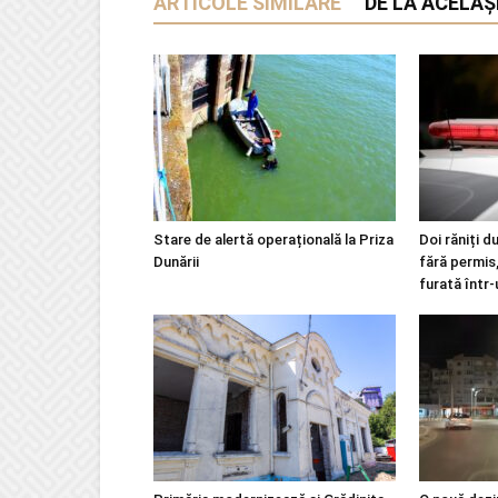
ARTICOLE SIMILARE
DE LA ACELAȘ
Stare de alertă operațională la Priza
Doi răniți d
Dunării
fără permis,
furată într-