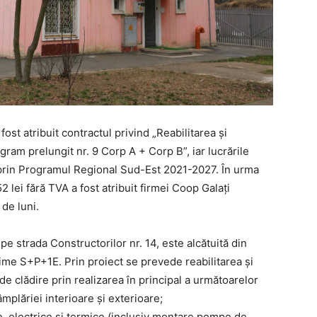
ost atribuit contractul privind „Reabilitarea și
gram prelungit nr. 9 Corp A + Corp B”, iar lucrările
 prin Programul Regional Sud-Est 2021-2027. În urma
52 lei fără TVA a fost atribuit firmei Coop Galați
de luni.
pe strada Constructorilor nr. 14, este alcătuită din
țime S+P+1E. Prin proiect se prevede reabilitarea și
e clădire prin realizarea în principal a următoarelor
âmplăriei interioare și exterioare;
e, electrice și termice (inclusiv montare pompe de