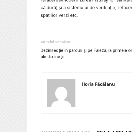
căldură) și a sistemului de ventilație; reface
spațiilor verzi etc.
Articolul precedent
Dezinsecție în parcuri și pe Faleză, la primele o
ale dimineții
Horia Făcăianu