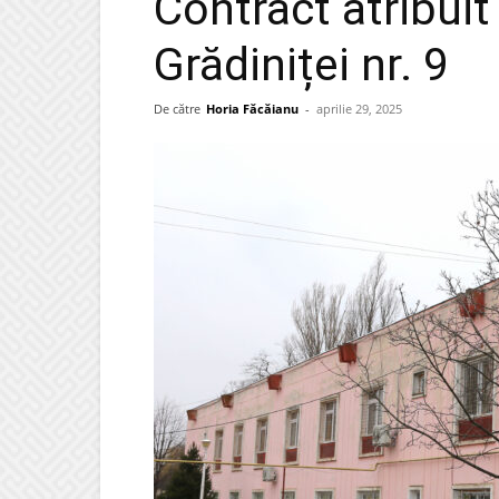
Contract atribui
Grădiniței nr. 9
De către
Horia Făcăianu
-
aprilie 29, 2025