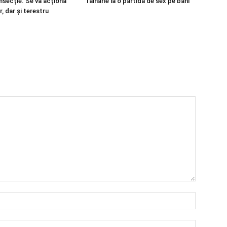
nsecție. Se va acționa
Tâlhărie la o partidă de sex pe bani
r, dar și terestru