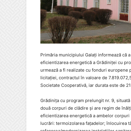
Primăria municipiului Galați informează că a f
eficientizarea energetică a Grădiniței cu pro
urmează a fi realizate cu fonduri europene
licitației, contractul în valoare de 7.819.072,
Societate Cooperativă, iar durata este de 21 
Grădinița cu program prelungit nr. 9, situată 
două corpuri de clădire și are regim de înăl
eficientizarea energetică a ambelor corpuri d
lucrări: termoizolarea fațadelor; înlocuirea t
refacerea/modernizarea instalațiilor sanitar