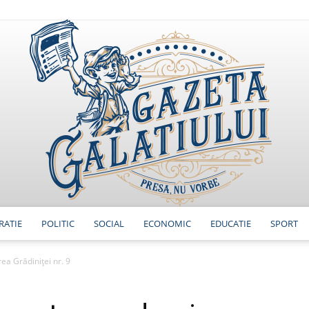
RATIE
POLITIC
SOCIAL
ECONOMIC
EDUCATIE
SPORT
GazetaGalatiului
ea Grădiniței nr. 9