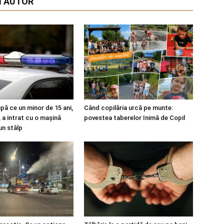
I AUTOR
upă ce un minor de 15 ani,
Când copilăria urcă pe munte:
 a intrat cu o mașină
povestea taberelor Inimă de Copil
un stâlp