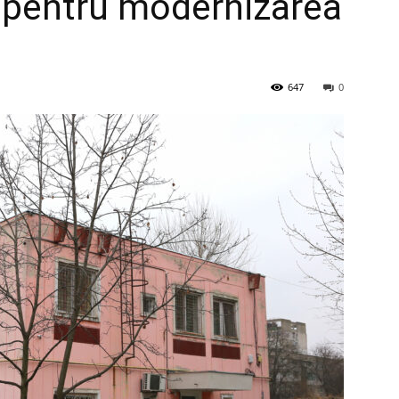
t pentru modernizarea
647
0