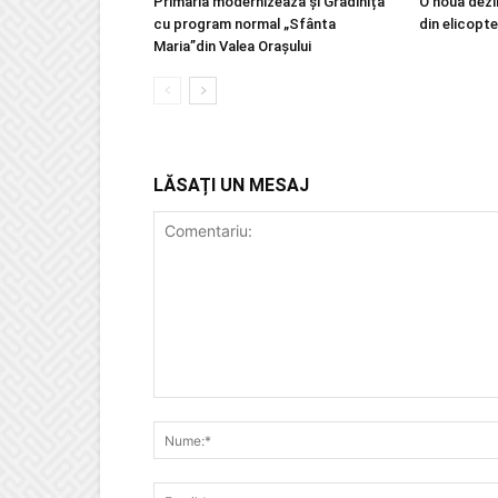
Primăria modernizează și Grădinița
O nouă dezi
cu program normal „Sfânta
din elicopte
Maria”din Valea Orașului
LĂSAȚI UN MESAJ