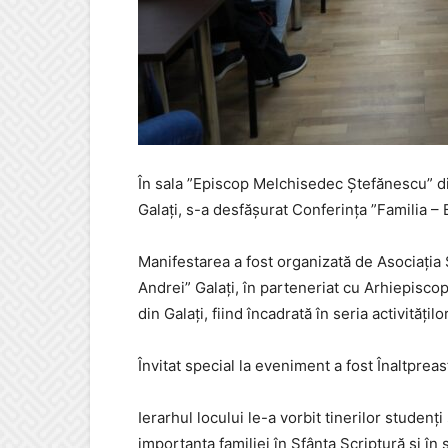
În sala ”Episcop Melchisedec Ştefănescu” din 
Galaţi, s-a desfăşurat Conferinţa ”Familia –
Manifestarea a fost organizată de Asociaţia S
Andrei” Galaţi, în parteneriat cu Arhiepisco
din Galaţi, fiind încadrată în seria activităţi
Învitat special la eveniment a fost Înaltprea
Ierarhul locului le-a vorbit tinerilor studenţ
importanţa familiei în Sfânta Scriptură şi în s