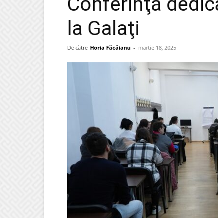
Conferinţă dedica
la Galaţi
De către
Horia Făcăianu
-
martie 18, 2025