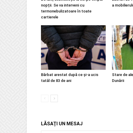
nopții. Se va interveni cu
a mobilierul
termonebulizatoare în toate
cartierele
Bărbat arestat după ce și-a ucis
Stare de ale
tatăl de 83 de ani
Dunării
LĂSAȚI UN MESAJ