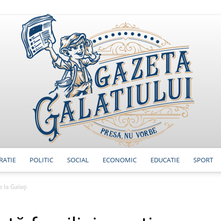
RATIE
POLITIC
SOCIAL
ECONOMIC
EDUCATIE
SPORT
GazetaGalatiului
e la Galaţi