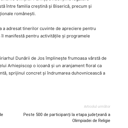
tă între familia creştină şi Biserică, precum şi
iţionale româneşti.
 Sa a adresat tinerilor cuvinte de apreciere pentru
 îl manifestă pentru activităţile şi programele
chiriarhul Dunării de Jos împlineşte frumoasa vârstă de
lui Arhiepiscop o icoană şi un aranjament floral ca
ntă, sprijinul concret şi îndrumarea duhovnicească a
Articolul următor
de
Peste 500 de participanți la etapa judeţeană a
Olimpiadei de Religie