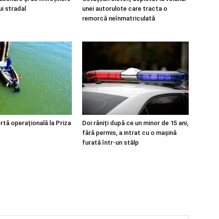
ui stradal
unei autorulote care tracta o
remorcă neînmatriculată
rtă operațională la Priza
Doi răniți după ce un minor de 15 ani,
fără permis, a intrat cu o mașină
furată într-un stâlp