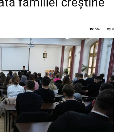
tă familiei creştine
582
0