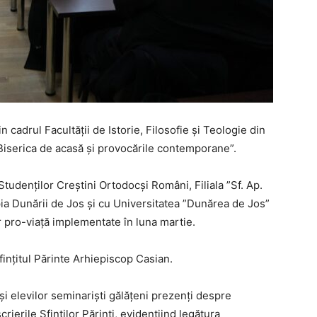
cadrul Facultăţii de Istorie, Filosofie şi Teologie din
 Biserica de acasă şi provocările contemporane”.
tudenţilor Creştini Ortodocşi Români, Filiala ”Sf. Ap.
pia Dunării de Jos şi cu Universitatea ”Dunărea de Jos”
lor pro-viaţă implementate în luna martie.
sfinţitul Părinte Arhiepiscop Casian.
i şi elevilor seminarişti gălăţeni prezenţi despre
crierile Sfinţilor Părinţi, evidenţiind legătura