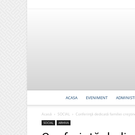
ACASA
EVENIMENT
ADMINIST
Acasă
SOCIAL
Conferinţă dedicată familiei creştin
SOCIAL
ARHIVA