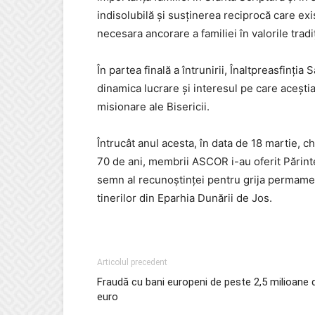
indisolubilă şi susţinerea reciprocă care exis
necesara ancorare a familiei în valorile trad
În partea finală a întrunirii, Înaltpreasfinţia
dinamica lucrare şi interesul pe care aceştia
misionare ale Bisericii.
Întrucât anul acesta, în data de 18 martie, 
70 de ani, membrii ASCOR i-au oferit Părinte
semn al recunoştinţei pentru grija permame
tinerilor din Eparhia Dunării de Jos.
Articolul precedent
Fraudă cu bani europeni de peste 2,5 milioane 
euro