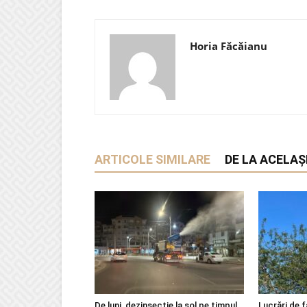
Horia Făcăianu
ARTICOLE SIMILARE
DE LA ACELAȘ
De luni, dezinsecție la sol pe timpul
Lucrări de f