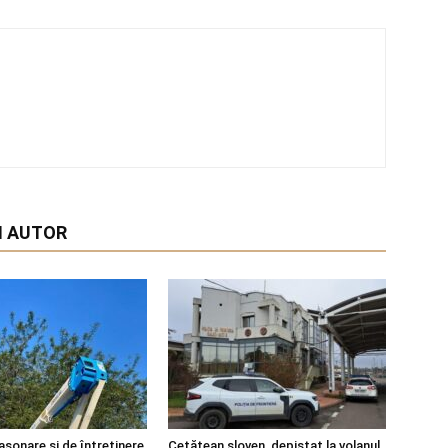
I AUTOR
asonare și de întreținere
Cetățean sloven, depistat la volanul