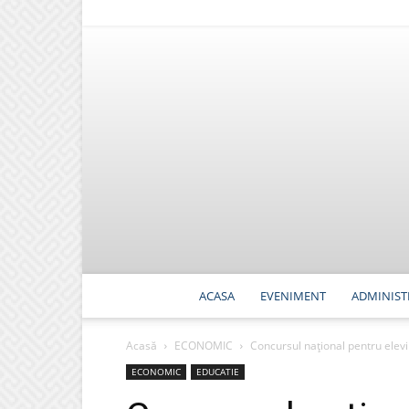
ACASA
EVENIMENT
ADMINIST
Acasă
ECONOMIC
Concursul național pentru elevii
ECONOMIC
EDUCATIE