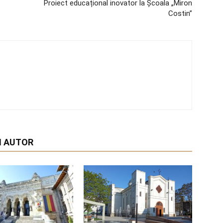
Proiect educațional inovator la Școala „Miron
Costin”
I AUTOR