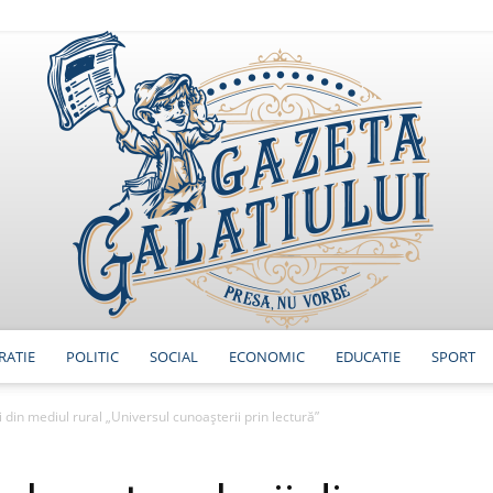
RATIE
POLITIC
SOCIAL
ECONOMIC
EDUCATIE
SPORT
GazetaGalatiului
 din mediul rural „Universul cunoașterii prin lectură”