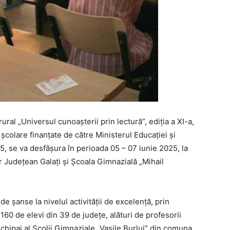
ural „Universul cunoașterii prin lectură”, ediția a XI-a,
școlare finanțate de către Ministerul Educației și
5, se va desfășura în perioada 05 – 07 iunie 2025, la
ar Județean Galați și Școala Gimnazială „Mihail
e șanse la nivelul activității de excelență, prin
160 de elevi din 39 de județe, alături de profesorii
echipaj al Școlii Gimnaziale „Vasile Burlui” din comuna