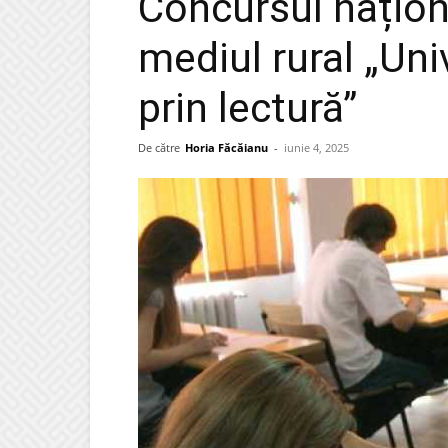
Concursul naționa
mediul rural „Uni
prin lectură”
De către
Horia Făcăianu
-
iunie 4, 2025