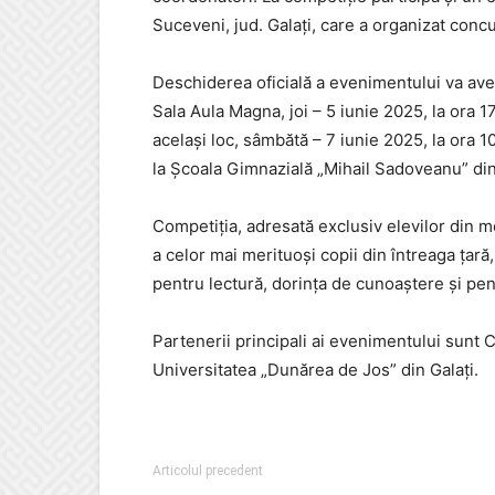
Suceveni, jud. Galați, care a organizat concur
Deschiderea oficială a evenimentului va avea
Sala Aula Magna, joi – 5 iunie 2025, la ora 1
același loc, sâmbătă – 7 iunie 2025, la ora 1
la Școala Gimnazială „Mihail Sadoveanu” din
Competiția, adresată exclusiv elevilor din me
a celor mai merituoși copii din întreaga țar
pentru lectură, dorința de cunoaștere și pent
Partenerii principali ai evenimentului sunt C
Universitatea „Dunărea de Jos” din Galați.
Articolul precedent