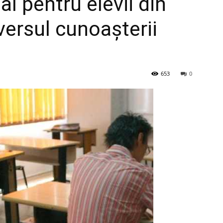
l pentru elevii din
versul cunoașterii
653
0