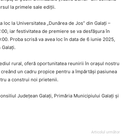
sul la primele sale ediții.
 loc la Universitatea „Dunărea de Jos” din Galați –
7:00, iar festivitatea de premiere se va desfășura în
0:00. Proba scrisă va avea loc în data de 6 iunie 2025,
 Galați.
diul rural, oferă oportunitatea reunirii în orașul nostru
ă, creând un cadru propice pentru a împărtăși pasiunea
ru a construi noi prietenii.
onsiliul Județean Galați, Primăria Municipiului Galați și
Articolul următor