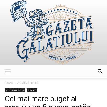
GazetaGalatiului
Acasă
ADMINISTRATIE
ADMINISTRATIE
ARHIVA
Cel mai mare buget al