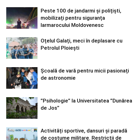
Peste 100 de jandarmi și polițiști,
mobilizați pentru siguranța
Iarmarocului Moldovenesc
Oțelul Galați, meci în deplasare cu
Petrolul Ploiești
Școală de vară pentru micii pasionați
de astronomie
”Psihologie” la Universitatea ”Dunărea
de Jos”
Activități sportive, dansuri și paradă
de costume militare. Restricții de