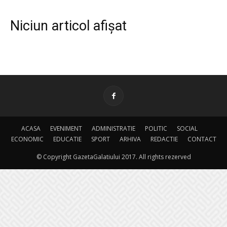
Niciun articol afișat
ACASA
EVENIMENT
ADMINISTRATIE
POLITIC
SOCIAL
ECONOMIC
EDUCATIE
SPORT
ARHIVA
REDACTIE
CONTACT
© Copyright GazetaGalatiului 2017. All rights rezerved