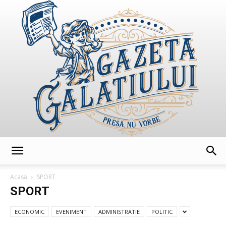
GazetaGalatiului
Acasă
SPORT
SPORT
ECONOMIC
EVENIMENT
ADMINISTRATIE
POLITIC