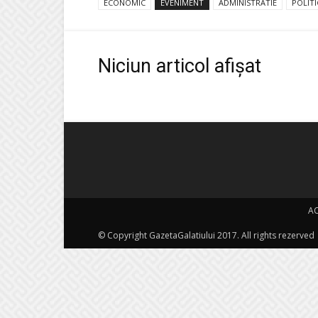
ECONOMIC
EVENIMENT
ADMINISTRATIE
POLITI
Niciun articol afișat
A
© Copyright GazetaGalatiului 2017. All rights rezerved