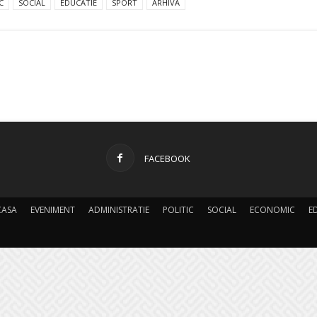
C
SOCIAL
EDUCATIE
SPORT
ARHIVA
FACEBOOK
CASA
EVENIMENT
ADMINISTRATIE
POLITIC
SOCIAL
ECONOMIC
E