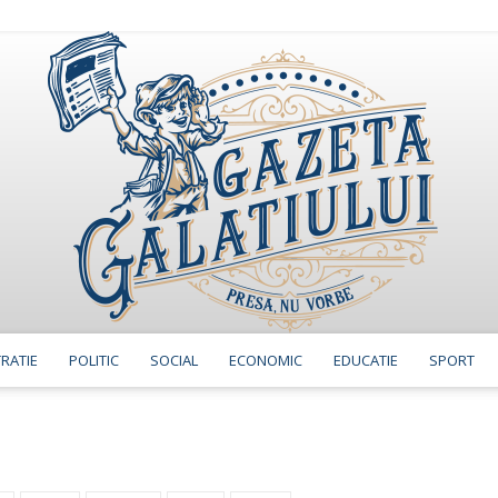
RATIE
POLITIC
SOCIAL
ECONOMIC
EDUCATIE
SPORT
GazetaGalatiului