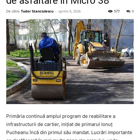
de asfaltare în Micro 38
De către
Tudor Stanciulescu
-
aprilie 8, 2026
577
0
Primăria continuă amplul program de reabilitare a
infrastructurii de cartier, inițiat de primarul Ionuț
Pucheanu încă din primul său mandat. Lucrări importante