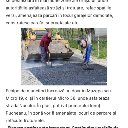
se desfășoară în mai multe zone ale orașului, unde
autoritățile asfaltează străzi și trotuare, refac spațiile
verzi, amenajează parcări în locul garajelor demolate,
construiesc parcări supraetajate etc.
Echipe de muncitori lucrează nu doar în Mazepa sau
Micro 19, ci și în cartierul Micro 38, unde asfaltează
strada Nucului. În plus, potrivit primarului Ionuț
Pucheanu, în zonă vor fi amenajate locuri de parcare și
refăcute trotuarele.
„
Fiecare cartier este important. Continuăm lucrările de