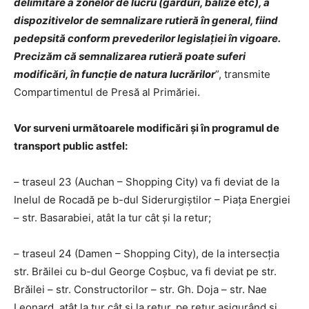
delimitare a zonelor de lucru (garduri, balize etc), a
dispozitivelor de semnalizare rutieră în general, fiind
pedepsită conform prevederilor legislației în vigoare.
Precizăm că semnalizarea rutieră poate suferi
modificări, în funcție de natura lucrărilor
”, transmite
Compartimentul de Presă al Primăriei.
Vor surveni următoarele modificări și în programul de
transport public astfel:
– traseul 23 (Auchan – Shopping City) va fi deviat de la
Inelul de Rocadă pe b-dul Siderurgiștilor – Piața Energiei
– str. Basarabiei, atât la tur cât și la retur;
– traseul 24 (Damen – Shopping City), de la intersecția
str. Brăilei cu b-dul George Coșbuc, va fi deviat pe str.
Brăilei – str. Constructorilor – str. Gh. Doja – str. Nae
Leonard, atât la tur cât și la retur, pe retur asigurând și