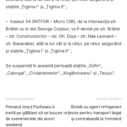
stațiile „Țiglina I” și „Țiglina II” ;
– traseul 34 (INTFOR – Micro 13B), de la intersecția str.
Brăilei cu b-dul George Coșbuc, va fi deviat pe str. Brăilei
– str. Constructorilor – str. Gh. Doja – str. Nae Leonard –
str. Basarabiei, atât la tur cât și la retur, pe retur asigurând
și stațiile „Țiglina I” și „Țiglina II” ;
Se suspendă în această perioadă stațiile „Sofin”,
„Calorgal”, „Crizantemelor”, „Kogălniceanu” și „Tecuci”.
Articolul precedent
Articolul următor
Primarul Ionuț Pucheanu îi
Butelii cu agent refrigerant
invită pe gălățeni să se bucure
reținute pentru transport ilegal
de evenimentele din acest
și contrabandă la frontieră
weekend