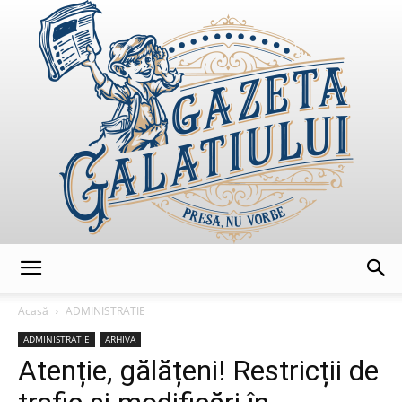
GazetaGalatiului
Acasă
ADMINISTRATIE
ADMINISTRATIE
ARHIVA
Atenție, gălățeni! Restricții de