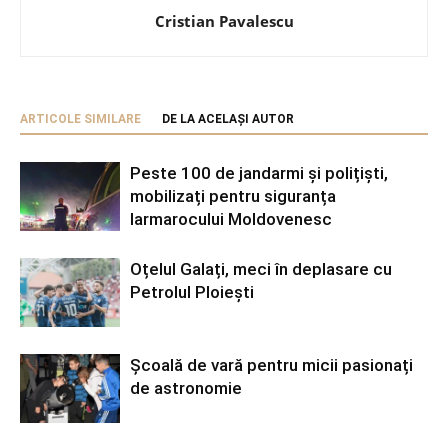
Cristian Pavalescu
ARTICOLE SIMILARE
DE LA ACELAȘI AUTOR
Peste 100 de jandarmi și polițiști,
mobilizați pentru siguranța
Iarmarocului Moldovenesc
Oțelul Galați, meci în deplasare cu
Petrolul Ploiești
Școală de vară pentru micii pasionați
de astronomie