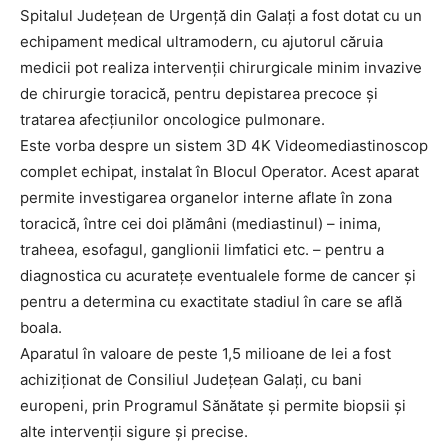
Spitalul Județean de Urgență din Galați a fost dotat cu un
echipament medical ultramodern, cu ajutorul căruia
medicii pot realiza intervenții chirurgicale minim invazive
de chirurgie toracică, pentru depistarea precoce și
tratarea afecțiunilor oncologice pulmonare.
Este vorba despre un sistem 3D 4K Videomediastinoscop
complet echipat, instalat în Blocul Operator. Acest aparat
permite investigarea organelor interne aflate în zona
toracică, între cei doi plămâni (mediastinul) – inima,
traheea, esofagul, ganglionii limfatici etc. – pentru a
diagnostica cu acuratețe eventualele forme de cancer și
pentru a determina cu exactitate stadiul în care se află
boala.
Aparatul în valoare de peste 1,5 milioane de lei a fost
achiziționat de Consiliul Județean Galați, cu bani
europeni, prin Programul Sănătate și permite biopsii și
alte intervenții sigure și precise.