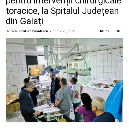
pentru intervenții chirurgicale
toracice, la Spitalul Județean
din Galați
De către
Cristian Pavalescu
-
aprilie 29, 2025
739
0