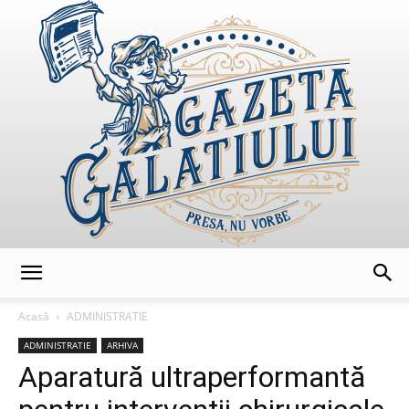
GazetaGalatiului
Acasă
ADMINISTRATIE
ADMINISTRATIE
ARHIVA
Aparatură ultraperformantă