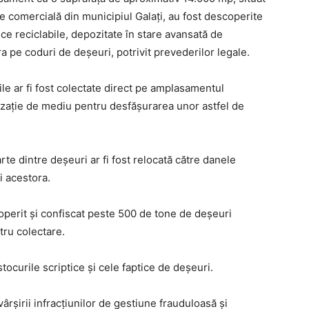
ate comercială din municipiul Galați, au fost descoperite
e reciclabile, depozitate în stare avansată de
ra pe coduri de deșeuri, potrivit prevederilor legale.
rile ar fi fost colectate direct pe amplasamentul
rizație de mediu pentru desfășurarea unor astfel de
te dintre deșeuri ar fi fost relocată către danele
i acestora.
coperit și confiscat peste 500 de tone de deșeuri
tru colectare.
tocurile scriptice și cele faptice de deșeuri.
rșirii infracțiunilor de gestiune frauduloasă și