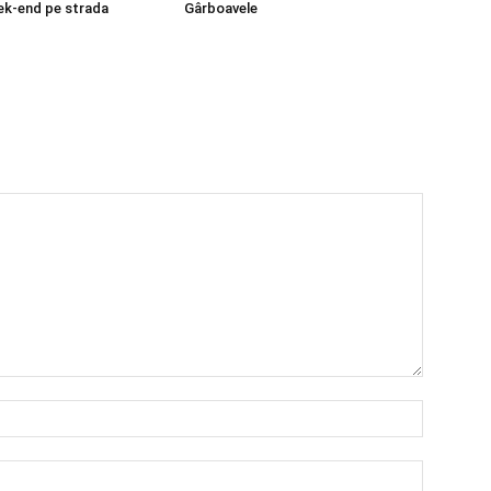
eek-end pe strada
Gârboavele