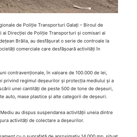
egionale de Poliție Transporturi Galați – Biroul de
 ai Direcției de Poliție Transporturi și comisari ai
ețean Brăila, au desfășurat o serie de controale la
ocietăți comerciale care desfășoară activități în
iuni contravenționale, în valoare de 100.000 de lei,
 privind regimul deșeurilor și protecția mediului și a
ării unei cantități de peste 500 de tone de deșeuri,
e auto, mase plastice și alte categorii de deșeuri.
Mediu au dispus suspendarea activității uneia dintre
ura activități de colectare a deșeurilor.
asament cu o suprafață de aproximativ 14.000 mp, situat