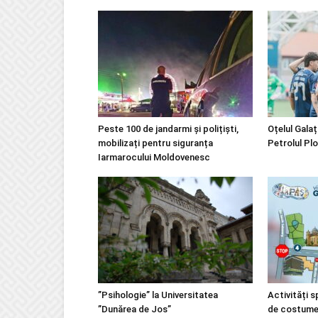
Peste 100 de jandarmi și polițiști,
Oțelul Galaț
mobilizați pentru siguranța
Petrolul Plo
Iarmarocului Moldovenesc
”Psihologie” la Universitatea
Activități s
”Dunărea de Jos”
de costume m