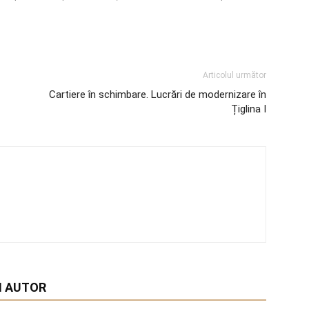
Articolul următor
Cartiere în schimbare. Lucrări de modernizare în
Țiglina I
I AUTOR