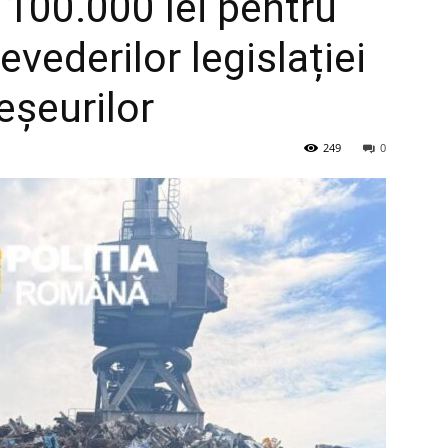
100.000 lei pentru
vederilor legislației
eșeurilor
249
0