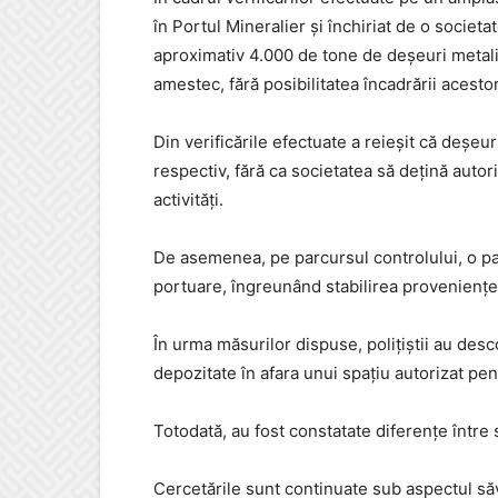
în Portul Mineralier și închiriat de o societ
aproximativ 4.000 de tone de deșeuri metalic
amestec, fără posibilitatea încadrării acesto
Din verificările efectuate a reieșit că deșeu
respectiv, fără ca societatea să dețină auto
activități.
De asemenea, pe parcursul controlului, o par
portuare, îngreunând stabilirea proveniențe
În urma măsurilor dispuse, polițiștii au des
depozitate în afara unui spațiu autorizat pen
Totodată, au fost constatate diferențe între s
Cercetările sunt continuate sub aspectul săvâ