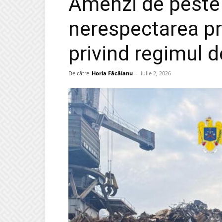
Amenzi de peste 
nerespectarea pre
privind regimul d
De către
Horia Făcăianu
-
iulie 2, 2026