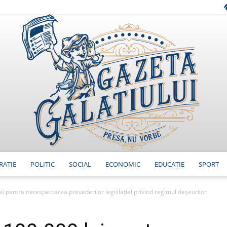
RATIE
POLITIC
SOCIAL
ECONOMIC
EDUCATIE
SPORT
GazetaGalatiului
i pentru nerespectarea prevederilor legislației privind regimul deșeurilor