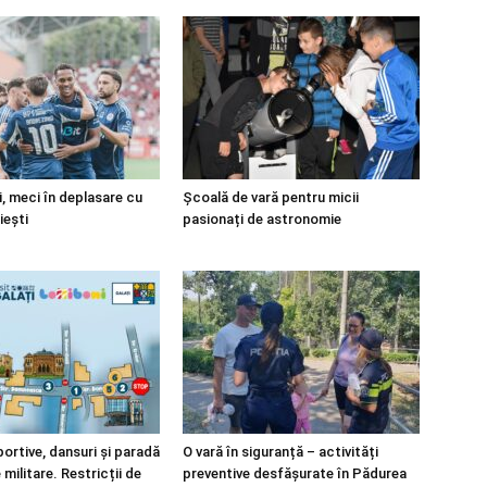
i, meci în deplasare cu
Școală de vară pentru micii
iești
pasionați de astronomie
portive, dansuri și paradă
O vară în siguranță – activități
ilitare. Restricții de
preventive desfășurate în Pădurea