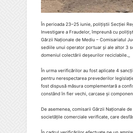
În perioada 23–25 iunie, polițiștii Secției R
Investigare a Fraudelor, împreună cu polițiști
Gărzii Naționale de Mediu – Comisariatul Jud
sediile unui operator portuar și ale altor 3 s
domeniul colectării deșeurilor reciclabile._
În urma verificărilor au fost aplicate 4 sancț
pentru nerespectarea prevederilor legislației
fost dispusă măsura complementară a confisc
constând în fier vechi, carcase și component
De asemenea, comisarii Gărzii Naționale de 
societățile comerciale verificate, care desfăș
În cadrul verificărilor efectuate pe un ampl