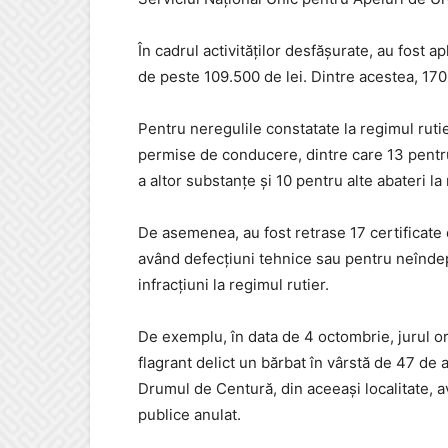
În cadrul activităţilor desfăşurate, au fost a
de peste 109.500 de lei. Dintre acestea, 17
Pentru neregulile constatate la regimul ruti
permise de conducere, dintre care 13 pentru
a altor substanțe și 10 pentru alte abateri la 
De asemenea, au fost retrase 17 certificat
având defecțiuni tehnice sau pentru neîndepli
infracțiuni la regimul rutier.
De exemplu, în data de 4 octombrie, jurul orei
flagrant delict un bărbat în vârstă de 47 de 
Drumul de Centură, din aceeași localitate, 
publice anulat.