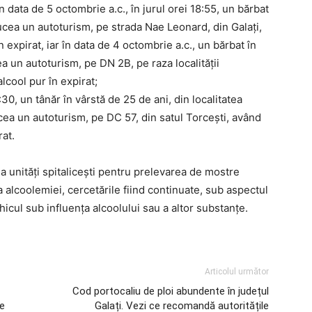
 în data de 5 octombrie a.c., în jurul orei 18:55, un bărbat
ducea un autoturism, pe strada Nae Leonard, din Galați,
 expirat, iar în data de 4 octombrie a.c., un bărbat în
a un autoturism, pe DN 2B, pe raza localității
cool pur în expirat;
:30, un tânăr în vârstă de 25 de ani, din localitatea
cea un autoturism, pe DC 57, din satul Torcești, având
rat.
a unități spitalicești pentru prelevarea de mostre
 a alcoolemiei, cercetările fiind continuate, sub aspectul
hicul sub influența alcoolului sau a altor substanțe.
Articolul următor
Cod portocaliu de ploi abundente în județul
re
Galați. Vezi ce recomandă autoritățile