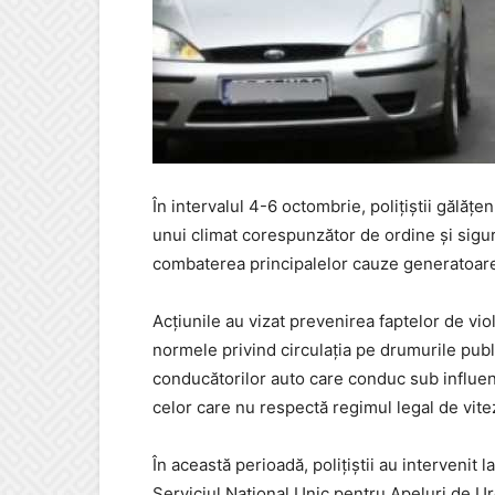
În intervalul 4-6 octombrie, polițiștii gălățe
unui climat corespunzător de ordine și sigur
combaterea principalelor cauze generatoare
Acțiunile au vizat prevenirea faptelor de vi
normele privind circulația pe drumurile pu
conducătorilor auto care conduc sub influenț
celor care nu respectă regimul legal de vite
În această perioadă, poliţiştii au intervenit l
Serviciul Național Unic pentru Apeluri de Ur