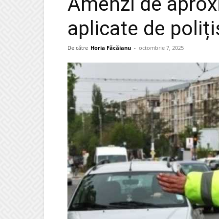
Amenzi de aproxi
aplicate de poliți
De către
Horia Făcăianu
-
octombrie 7, 2025