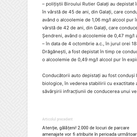
– polițiștii Biroului Rutier Galați au depistat
în vârstă de 45 de ani, din Galați, care con
având o alcoolemie de 1,06 mg/l alcool pur în
vârstă de 42 de ani, din Galați, care conduce
Șendreni, având o alcoolemie de 0,47 mg/l al
– în data de 4 octombrie a.c., în jurul orei 18
Drăgănești, a fost depistat în timp ce condu
o alcoolemie de 0,49 mg/l alcool pur în expi
Conducătorii auto depistați au fost conduși l
biologice, în vederea stabilirii cu exactitate
săvârșirii infracțiunii de conducerea unui ve
Articolul precedent
Atenție, gălățeni! 2.000 de locuri de parcare
amenajate vor fi atribuite în perioada următoa