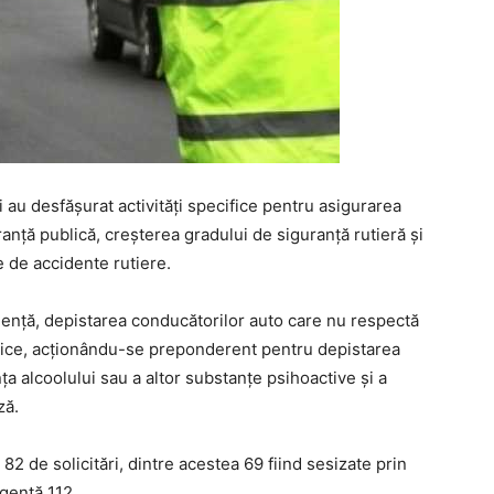
ni au desfășurat activități specifice pentru asigurarea
anță publică, creșterea gradului de siguranță rutieră și
 de accidente rutiere.
olență, depistarea conducătorilor auto care nu respectă
blice, acționându-se preponderent pentru depistarea
a alcoolului sau a altor substanțe psihoactive și a
ză.
a 82 de solicitări, dintre acestea 69 fiind sesizate prin
gență 112.