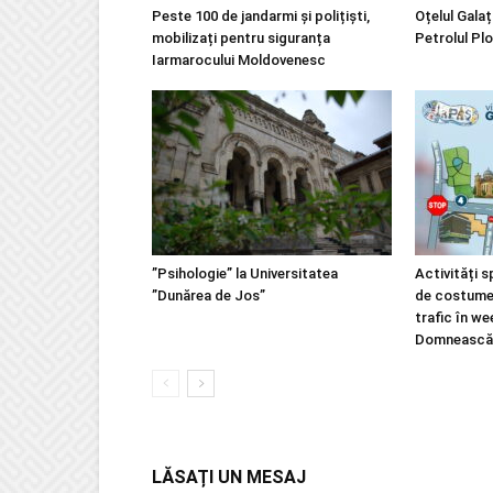
Peste 100 de jandarmi și polițiști,
Oțelul Galaț
mobilizați pentru siguranța
Petrolul Plo
Iarmarocului Moldovenesc
”Psihologie” la Universitatea
Activități s
”Dunărea de Jos”
de costume m
trafic în w
Domnească
LĂSAȚI UN MESAJ