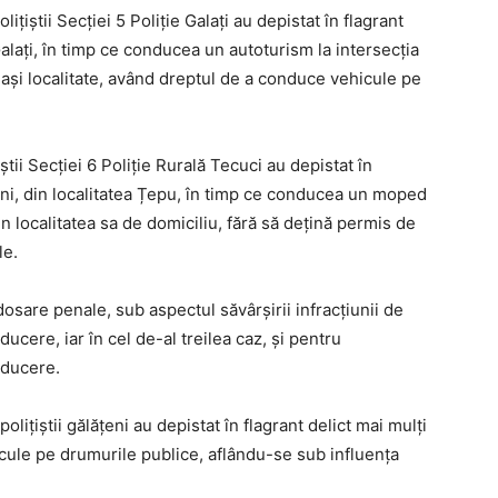
lițiștii Secției 5 Poliție Galați au depistat în flagrant
Galați, în timp ce conducea un autoturism la intersecția
eași localitate, având dreptul de a conduce vehicule pe
iștii Secției 6 Poliție Rurală Tecuci au depistat în
 ani, din localitatea Țepu, în timp ce conducea un moped
n localitatea sa de domiciliu, fără să dețină permis de
le.
t dosare penale, sub aspectul săvârșirii infracțiunii de
cere, iar în cel de-al treilea caz, și pentru
nducere.
țiștii gălățeni au depistat în flagrant delict mai mulți
ule pe drumurile publice, aflându-se sub influența