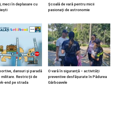
i, meci în deplasare cu
Școală de vară pentru micii
iești
pasionați de astronomie
portive, dansuri și paradă
O vară în siguranță – activități
ilitare. Restricții de
preventive desfășurate în Pădurea
eek-end pe strada
Gârboavele