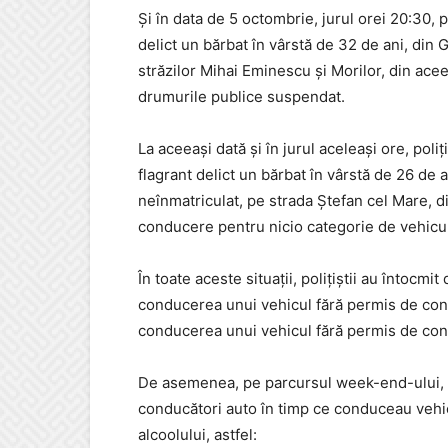
Și în data de 5 octombrie, jurul orei 20:30, po
delict un bărbat în vârstă de 32 de ani, din 
străzilor Mihai Eminescu și Morilor, din ace
drumurile publice suspendat.
La aceeași dată și în jurul aceleași ore, poliț
flagrant delict un bărbat în vârstă de 26 de
neînmatriculat, pe strada Ștefan cel Mare, di
conducere pentru nicio categorie de vehicu
În toate aceste situații, polițiștii au întocmi
conducerea unui vehicul fără permis de condu
conducerea unui vehicul fără permis de co
De asemenea, pe parcursul week-end-ului, poli
conducători auto în timp ce conduceau vehic
alcoolului, astfel: