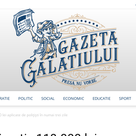
RATIE
POLITIC
SOCIAL
ECONOMIC
EDUCATIE
SPORT
GazetaGalatiului
i aplicate de polițiști în numai trei zile