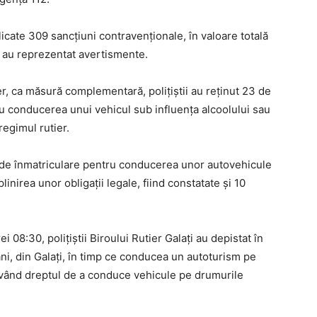
plicate 309 sancțiuni contravenționale, în valoare totală
0 au reprezentat avertismente.
er, ca măsură complementară, polițiștii au reținut 23 de
 conducerea unui vehicul sub influența alcoolului sau
regimul rutier.
e de înmatriculare pentru conducerea unor autovehicule
nirea unor obligații legale, fiind constatate și 10
 08:30, polițiștii Biroului Rutier Galați au depistat în
ani, din Galați, în timp ce conducea un autoturism pe
având dreptul de a conduce vehicule pe drumurile