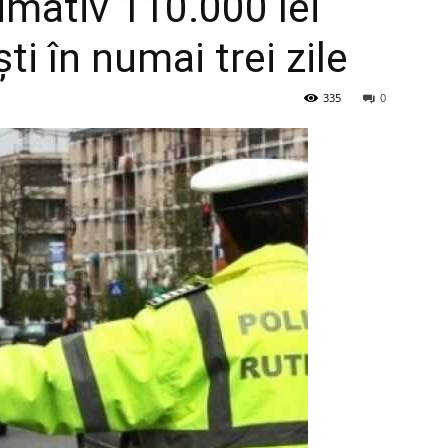
mativ 110.000 lei
ști în numai trei zile
335
0