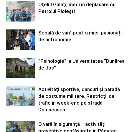
Oțelul Galați, meci în deplasare cu
Petrolul Ploiești
Școală de vară pentru micii pasionați
de astronomie
”Psihologie” la Universitatea ”Dunărea
de Jos”
Activități sportive, dansuri și paradă
de costume militare. Restricții de
trafic în week-end pe strada
Domnească
O vară în siguranță – activități
preventive desfășurate în Pădurea