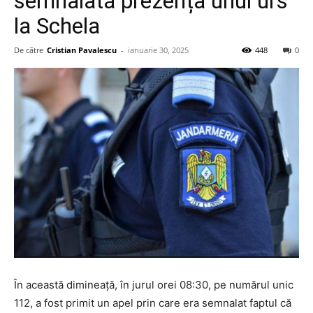
semnalată prezența unui urs
la Schela
De către
Cristian Pavalescu
-
ianuarie 30, 2025
448
0
În această dimineață, în jurul orei 08:30, pe numărul unic
112, a fost primit un apel prin care era semnalat faptul că