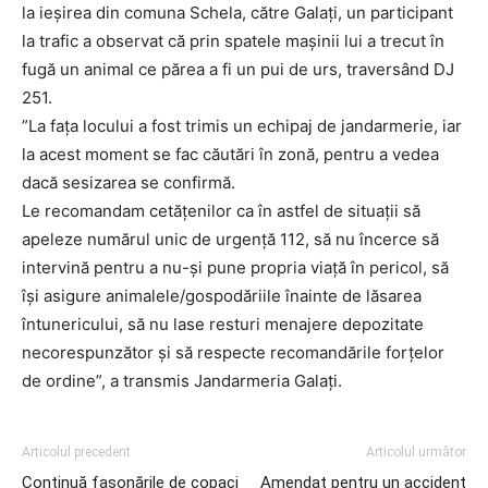
la ieșirea din comuna Schela, către Galați, un participant
la trafic a observat că prin spatele mașinii lui a trecut în
fugă un animal ce părea a fi un pui de urs, traversând DJ
251.
”La fața locului a fost trimis un echipaj de jandarmerie, iar
la acest moment se fac căutări în zonă, pentru a vedea
dacă sesizarea se confirmă.
Le recomandam cetățenilor ca în astfel de situații să
apeleze numărul unic de urgență 112, să nu încerce să
intervină pentru a nu-și pune propria viață în pericol, să
își asigure animalele/gospodăriile înainte de lăsarea
întunericului, să nu lase resturi menajere depozitate
necorespunzător și să respecte recomandările forțelor
de ordine”, a transmis Jandarmeria Galați.
Articolul precedent
Articolul următor
Continuă fasonările de copaci
Amendat pentru un accident