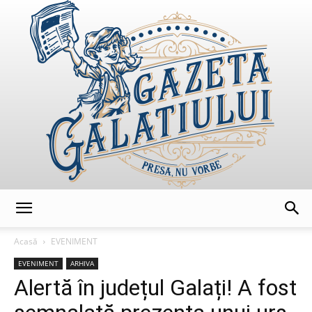
GazetaGalatiului
Acasă
EVENIMENT
EVENIMENT
ARHIVA
Alertă în județul Galați! A fost