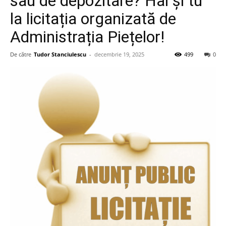
sau de depozitare? Hai și tu
la licitația organizată de
Administrația Piețelor!
De către
Tudor Stanciulescu
-
decembrie 19, 2025
499
0