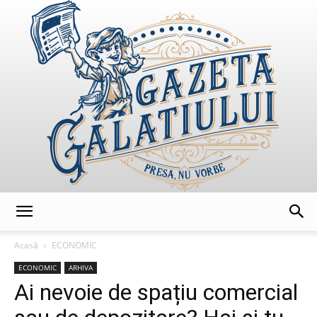
GazetaGalatiului
Acasă
ECONOMIC
ECONOMIC
ARHIVA
Ai nevoie de spațiu comercial