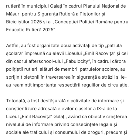
rutieră în municipiul Galați în cadrul Planului Național de
Măsuri pentru Siguranța Rutieră a Pietonilor și
Bicicliștilor 2025 și al „Concepției Poliției Române pentru
Educație Rutieră 2025”.
Astfel, au fost organizate două activități de tip „patrulă
școlară” împreună cu elevii Liceului „Emil Racoviță” și cei
din cadrul afterschool-ului „Fabulocity”, în cadrul cărora
polițiștii rutieri, alături de membrii patrulelor școlare, au
sprijinit pietonii în traversarea în siguranță a străzii și le-
au reamintit importanța respectării regulilor de circulație.
Totodată, a fost desfășurată o activitate de informare și
conștientizare adresată elevilor claselor a IX-a de la
Liceul „Emil Racoviță” Galați, având ca obiectiv creșterea
nivelului de informare privind consecințele legale și
sociale ale traficului și consumului de droguri, precum și