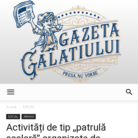
GazetaGalatiului
Acasă
SOCIAL
SOCIAL
ARHIVA
Activități de tip „patrulă