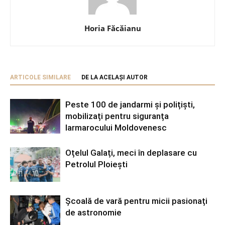
Horia Făcăianu
ARTICOLE SIMILARE
DE LA ACELAȘI AUTOR
Peste 100 de jandarmi și polițiști,
mobilizați pentru siguranța
Iarmarocului Moldovenesc
Oțelul Galați, meci în deplasare cu
Petrolul Ploiești
Școală de vară pentru micii pasionați
de astronomie