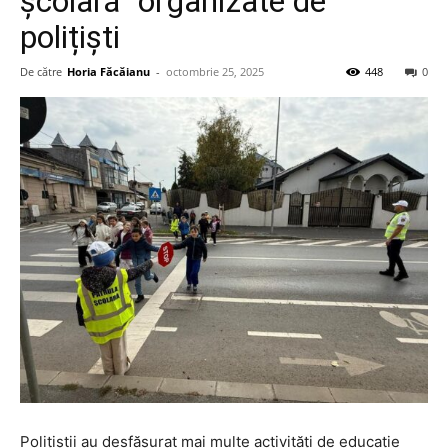
școlară” organizate de
polițiști
De către
Horia Făcăianu
-
octombrie 25, 2025
448
0
Polițiștii au desfășurat mai multe activități de educație