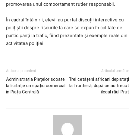
promovarea unui comportament rutier responsabil.
În cadrul întâlnirii, elevii au purtat discuții interactive cu
polițiștii despre riscurile la care se expun în calitate de
participanți la trafic, fiind prezentate și exemple reale din
activitatea poliției.
Articolul precedent
Articolul următor
Administrația Piețelor scoate
Trei cetățeni africani depistați
la licitație un spațiu comercial
la frontieră, după ce au trecut
în Piața Centrală
ilegal râul Prut