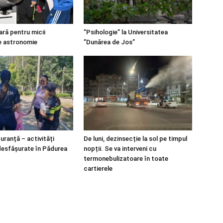
ară pentru micii
”Psihologie” la Universitatea
e astronomie
”Dunărea de Jos”
guranță – activități
De luni, dezinsecție la sol pe timpul
desfășurate în Pădurea
nopții. Se va interveni cu
termonebulizatoare în toate
cartierele