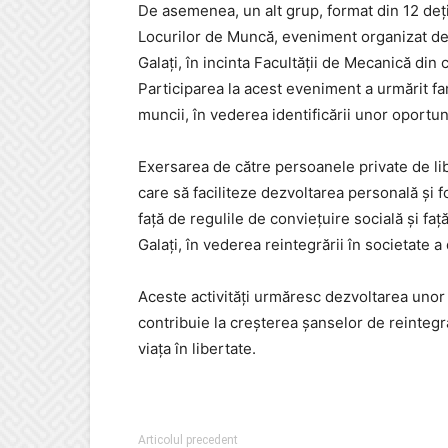
De asemenea, un alt grup, format din 12 dețin
Locurilor de Muncă, eveniment organizat d
Galați, în incinta Facultății de Mecanică din 
Participarea la acest eveniment a urmărit fa
muncii, în vederea identificării unor oportun
Exersarea de către persoanele private de lib
care să faciliteze dezvoltarea personală şi 
faţă de regulile de convieţuire socială şi fa
Galați, în vederea reintegrării în societate a 
Aceste activități urmăresc dezvoltarea uno
contribuie la creșterea șanselor de reintegra
viața în libertate.
Articolul precedent