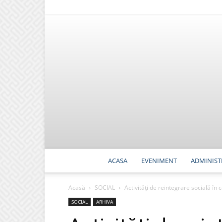
ACASA
EVENIMENT
ADMINIST
Acasă
SOCIAL
Activități de reintegrare socială în 
SOCIAL
ARHIVA