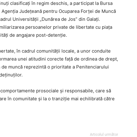
uți clasificați în regim deschis, a participat la Bursa
e Agenția Județeană pentru Ocuparea Forței de Muncă
cadrul Universității „Dunărea de Jos” din Galați.
miliarizarea persoanelor private de libertate cu piața
ități de angajare post-detenție.
ertate, în cadrul comunităţii locale, a unor conduite
formarea unei atitudini corecte faţă de ordinea de drept,
ţă de muncă reprezintă o prioritate a Penitenciarului
deţinuţilor.
r comportamente prosociale și responsabile, care să
re în comunitate și la o tranziție mai echilibrată către
Articolul următor