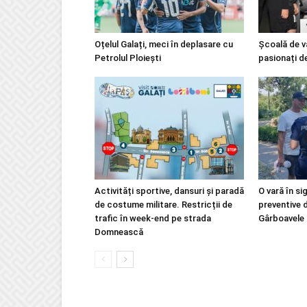
Oțelul Galați, meci în deplasare cu
Școală de v
Petrolul Ploiești
pasionați d
Activități sportive, dansuri și paradă
O vară în si
de costume militare. Restricții de
preventive 
trafic în week-end pe strada
Gârboavele
Domnească