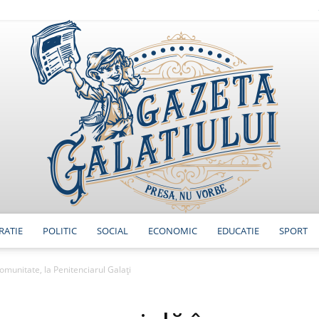
RATIE
POLITIC
SOCIAL
ECONOMIC
EDUCATIE
SPORT
GazetaGalatiului
comunitate, la Penitenciarul Galați