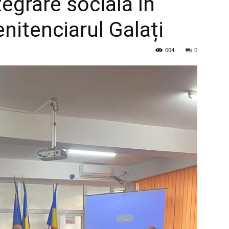
tegrare socială în
nitenciarul Galați
604
0