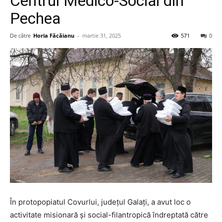
Centrul Medico-Social din
Pechea
De către
Horia Făcăianu
-
martie 31, 2025
571
0
În protopopiatul Covurlui, judeţul Galaţi, a avut loc o
activitate misionară şi social-filantropică îndreptată către