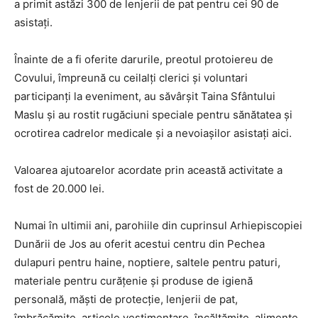
a primit astăzi 300 de lenjerii de pat pentru cei 90 de
asistaţi.
Înainte de a fi oferite darurile, preotul protoiereu de
Covului, împreună cu ceilalţi clerici şi voluntari
participanţi la eveniment, au săvârşit Taina Sfântului
Maslu şi au rostit rugăciuni speciale pentru sănătatea şi
ocrotirea cadrelor medicale şi a nevoiaşilor asistaţi aici.
Valoarea ajutoarelor acordate prin această activitate a
fost de 20.000 lei.
Numai în ultimii ani, parohiile din cuprinsul Arhiepiscopiei
Dunării de Jos au oferit acestui centru din Pechea
dulapuri pentru haine, noptiere, saltele pentru paturi,
materiale pentru curăţenie şi produse de igienă
personală, măşti de protecţie, lenjerii de pat,
îmbrăcămite, articole vestimentare, încălţămite, alimente