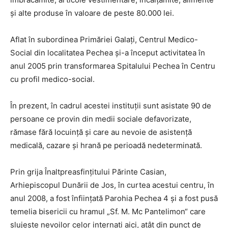
şi alte produse în valoare de peste 80.000 lei.
Aflat în subordinea Primăriei Galaţi, Centrul Medico-
Social din localitatea Pechea şi-a început activitatea în
anul 2005 prin transformarea Spitalului Pechea în Centru
cu profil medico-social.
În prezent, în cadrul acestei instituţii sunt asistate 90 de
persoane ce provin din medii sociale defavorizate,
rămase fără locuinţă şi care au nevoie de asistenţă
medicală, cazare şi hrană pe perioadă nedeterminată.
Prin grija Înaltpreasfinţitului Părinte Casian,
Arhiepiscopul Dunării de Jos, în curtea acestui centru, în
anul 2008, a fost înfiinţată Parohia Pechea 4 şi a fost pusă
temelia bisericii cu hramul „Sf. M. Mc Pantelimon“ care
slujeşte nevoilor celor internaţi aici, atât din punct de