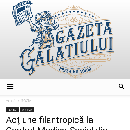
GazetaGalatiului
Acasă
SOCIAL
SOCIAL
ARHIVA
Acţiune filantropică la