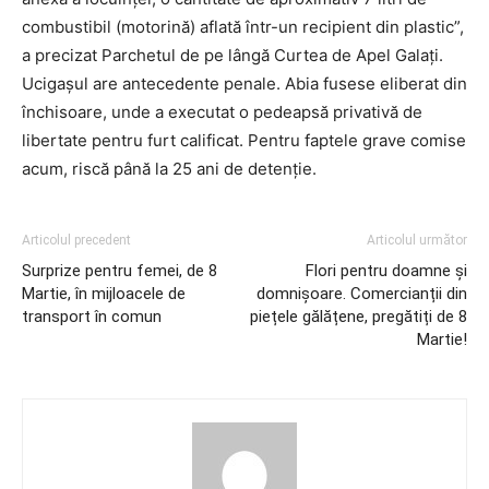
combustibil (motorină) aflată într-un recipient din plastic”,
a precizat Parchetul de pe lângă Curtea de Apel Galaţi.
Ucigașul are antecedente penale. Abia fusese eliberat din
închisoare, unde a executat o pedeapsă privativă de
libertate pentru furt calificat. Pentru faptele grave comise
acum, riscă până la 25 ani de detenție.
Articolul precedent
Articolul următor
Surprize pentru femei, de 8
Flori pentru doamne și
Martie, în mijloacele de
domnișoare. Comercianții din
transport în comun
piețele gălățene, pregătiți de 8
Martie!