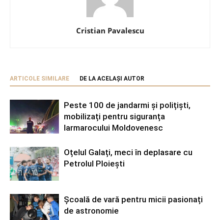
Cristian Pavalescu
ARTICOLE SIMILARE
DE LA ACELAȘI AUTOR
Peste 100 de jandarmi și polițiști,
mobilizați pentru siguranța
Iarmarocului Moldovenesc
Oțelul Galați, meci în deplasare cu
Petrolul Ploiești
Școală de vară pentru micii pasionați
de astronomie