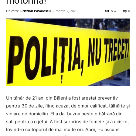
motorină!
De către
Cristian Pavalescu
-
martie 7, 2025
854
0
Un tânăr de 21 ani din Băleni a fost arestat preventiv
pentru 30 de zile, fiind acuzat de omor calificat, tâlhărie și
violare de domiciliu. El a dat buzna peste o bătrână din
sat, pentru a o jefui. A fost surprins de femeie și a ucis-o,
lovind-o cu toporul de mai multe ori. Apoi, i-a ascuns