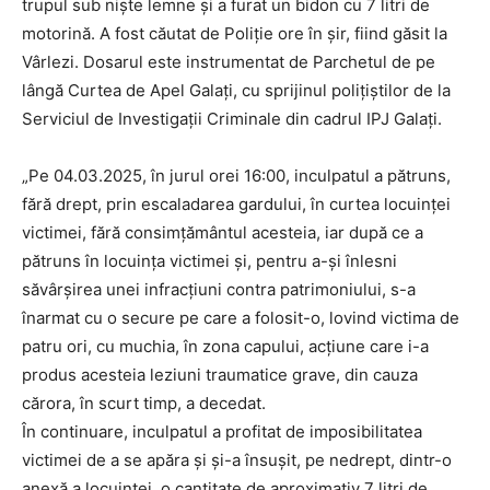
trupul sub niște lemne și a furat un bidon cu 7 litri de
motorină. A fost căutat de Poliție ore în șir, fiind găsit la
Vârlezi. Dosarul este instrumentat de Parchetul de pe
lângă Curtea de Apel Galați, cu sprijinul polițiștilor de la
Serviciul de Investigații Criminale din cadrul IPJ Galați.
„Pe 04.03.2025, în jurul orei 16:00, inculpatul a pătruns,
fără drept, prin escaladarea gardului, în curtea locuinţei
victimei, fără consimțământul acesteia, iar după ce a
pătruns în locuinţa victimei și, pentru a-şi înlesni
săvârşirea unei infracţiuni contra patrimoniului, s-a
înarmat cu o secure pe care a folosit-o, lovind victima de
patru ori, cu muchia, în zona capului, acţiune care i-a
produs acesteia leziuni traumatice grave, din cauza
cărora, în scurt timp, a decedat.
În continuare, inculpatul a profitat de imposibilitatea
victimei de a se apăra și şi-a însuşit, pe nedrept, dintr-o
anexă a locuinţei, o cantitate de aproximativ 7 litri de