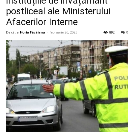
instituțiile de învățământ
postliceal ale Ministerului
Afacerilor Interne
De către
Horia Făcăianu
-
februarie 26, 2025
892
0