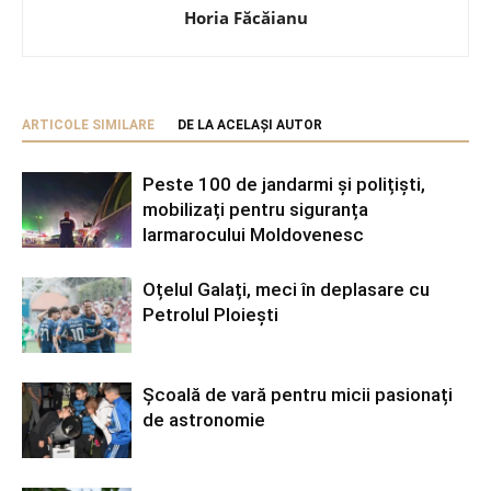
Horia Făcăianu
ARTICOLE SIMILARE
DE LA ACELAȘI AUTOR
Peste 100 de jandarmi și polițiști,
mobilizați pentru siguranța
Iarmarocului Moldovenesc
Oțelul Galați, meci în deplasare cu
Petrolul Ploiești
Școală de vară pentru micii pasionați
de astronomie