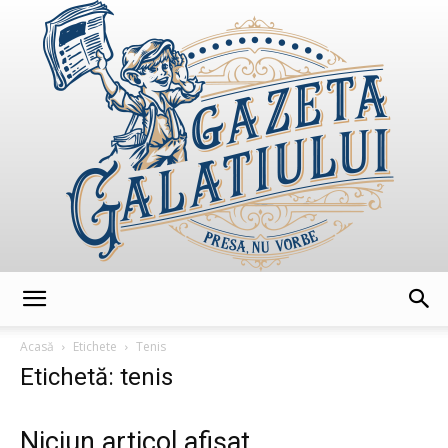
GazetaGalatiului
Acasă
Etichete
Tenis
Etichetă: tenis
Niciun articol afișat