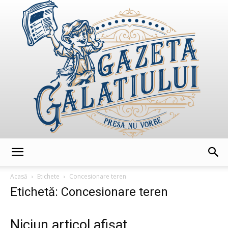
GazetaGalatiului
Acasă
Etichete
Concesionare teren
Etichetă: Concesionare teren
Niciun articol afișat