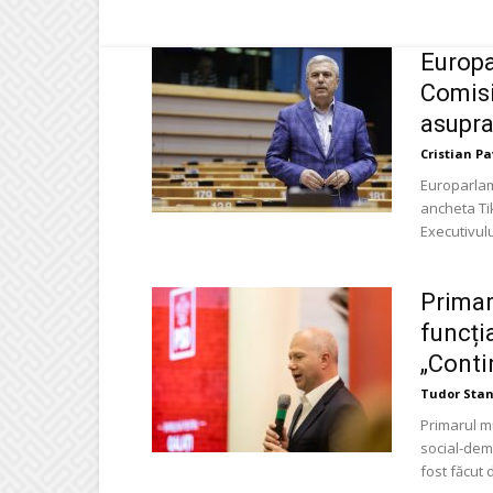
Europa
Comisi
asupra
Cristian P
Europarlam
ancheta Ti
Executivulu
Primar
funcți
„Conti
Tudor Stan
Primarul mu
social-dem
fost făcut d