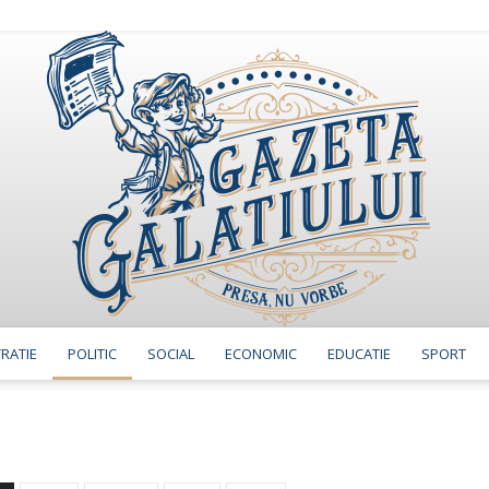
RATIE
POLITIC
SOCIAL
ECONOMIC
EDUCATIE
SPORT
GazetaGalatiului