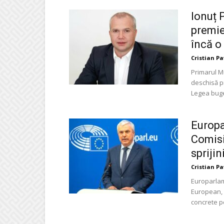
Ionuț 
premie
încă o
Cristian P
Primarul Mu
deschisă pr
Legea buget
Europa
Comisi
sprijin
Cristian P
Europarlam
European, a
concrete pe