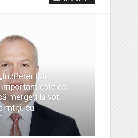
„Indiferent de
e, important este ca
 să mergeți la vot.
imțiți, cu
”