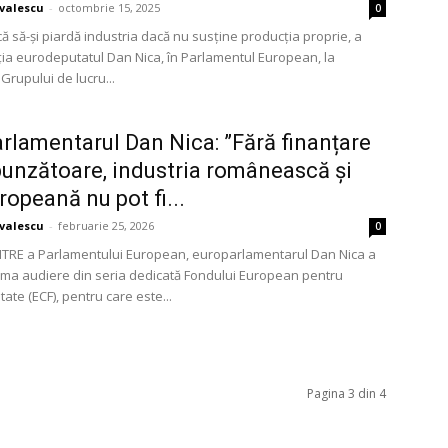
avalescu
-
octombrie 15, 2025
0
ă să-și piardă industria dacă nu susține producția proprie, a
ția eurodeputatul Dan Nica, în Parlamentul European, la
Grupului de lucru...
rlamentarul Dan Nica: ”Fără finanțare
unzătoare, industria românească și
ropeană nu pot fi...
avalescu
-
februarie 25, 2026
0
 ITRE a Parlamentului European, europarlamentarul Dan Nica a
ima audiere din seria dedicată Fondului European pentru
tate (ECF), pentru care este...
Pagina 3 din 4