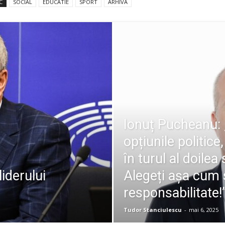
C
SOCIAL
EDUCATIE
SPORT
ARHIVA
Ionuț Pucheanu: 
opțiunile politic
în turul al doilea
liderului
Alegeți așa cum s
responsabilitate!
Tudor Stanciulescu
-
mai 6, 2025