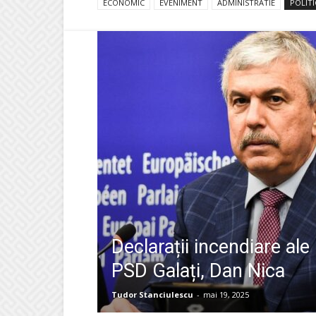
ECONOMIC
EVENIMENT
ADMINISTRATIE
POLITI
Declarații incendiare ale 
PSD Galați, Dan Nica
Tudor Stanciulescu
-
mai 19, 2025