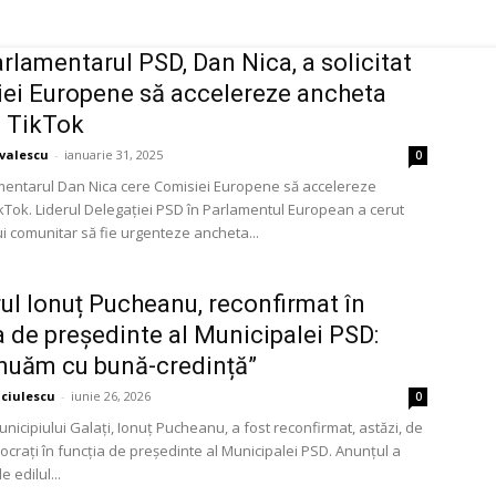
rlamentarul PSD, Dan Nica, a solicitat
ei Europene să accelereze ancheta
 TikTok
avalescu
-
ianuarie 31, 2025
0
entarul Dan Nica cere Comisiei Europene să accelereze
kTok. Liderul Delegației PSD în Parlamentul European a cerut
i comunitar să fie urgenteze ancheta...
ul Ionuț Pucheanu, reconfirmat în
a de președinte al Municipalei PSD:
nuăm cu bună-credință”
ciulescu
-
iunie 26, 2026
0
nicipiului Galați, Ionuț Pucheanu, a fost reconfirmat, astăzi, de
ocrați în funcția de președinte al Municipalei PSD. Anunțul a
e edilul...