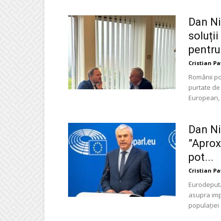
Dan Ni
soluții
pentru
Cristian P
Românii pot
purtate de
European, 
Dan Ni
”Aprox
pot...
Cristian P
Eurodeputa
asupra impa
populației d