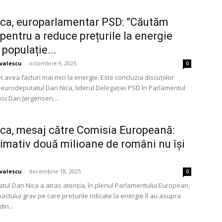
ca, europarlamentar PSD: ”Căutăm
 pentru a reduce prețurile la energie
 populație...
avalescu
-
octombrie 9, 2025
0
 avea facturi mai mici la energie. Este concluzia discuțiilor
 eurodeputatul Dan Nica, liderul Delegației PSD în Parlamentul
cu Dan Jørgensen,...
ca, mesaj către Comisia Europeană:
imativ două milioane de români nu își
avalescu
-
decembrie 18, 2025
0
tul Dan Nica a atras atenția, în plenul Parlamentului European,
ctului grav pe care prețurile ridicate la energie îl au asupra
in...