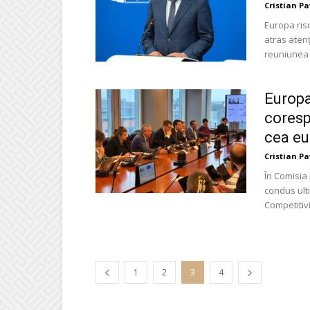
Cristian P
Europa risc
atras aten
reuniunea 
Europa
coresp
cea eu
Cristian P
În Comisia
condus ult
Competitivi
1
2
3
4