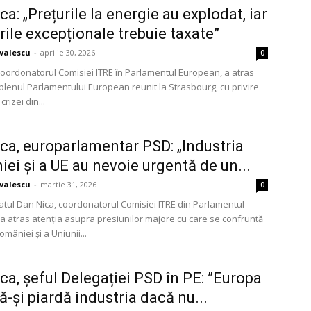
a: „Prețurile la energie au explodat, iar
urile excepționale trebuie taxate”
avalescu
-
aprilie 30, 2026
0
coordonatorul Comisiei ITRE în Parlamentul European, a atras
 plenul Parlamentului European reunit la Strasbourg, cu privire
crizei din...
ca, europarlamentar PSD: „Industria
ei și a UE au nevoie urgentă de un...
avalescu
-
martie 31, 2026
0
tul Dan Nica, coordonatorul Comisiei ITRE din Parlamentul
a atras atenția asupra presiunilor majore cu care se confruntă
omâniei și a Uniunii...
ca, șeful Delegației PSD în PE: ”Europa
ă-și piardă industria dacă nu...