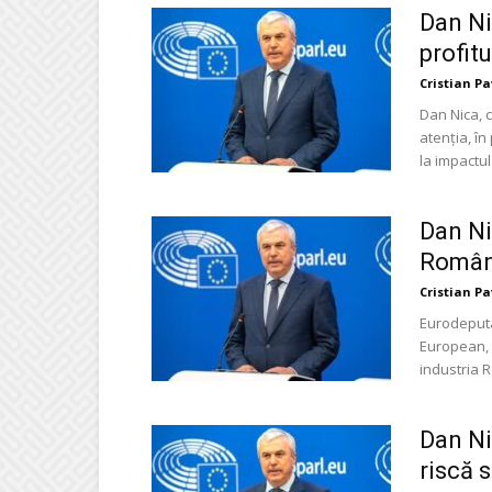
Dan Nic
profit
Cristian P
Dan Nica, 
atenția, în
la impactul 
Dan Ni
Români
Cristian P
Eurodeputa
European, 
industria R
Dan Ni
riscă s