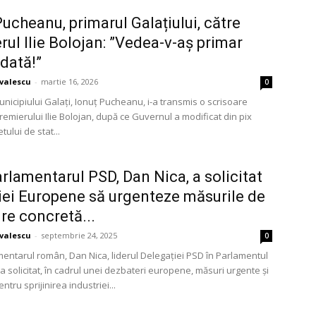
Pucheanu, primarul Galațiului, către
rul Ilie Bolojan: ”Vedea-v-aș primar
 dată!”
avalescu
-
martie 16, 2026
0
nicipiului Galați, Ionuț Pucheanu, i-a transmis o scrisoare
emierului Ilie Bolojan, după ce Guvernul a modificat din pix
ului de stat...
rlamentarul PSD, Dan Nica, a solicitat
ei Europene să urgenteze măsurile de
ire concretă...
avalescu
-
septembrie 24, 2025
0
entarul român, Dan Nica, liderul Delegației PSD în Parlamentul
 solicitat, în cadrul unei dezbateri europene, măsuri urgente și
ntru sprijinirea industriei...